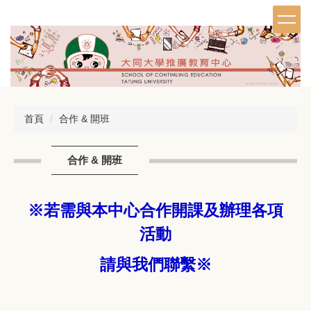
跳
到
主
要
內
容
區
首頁
合作 & 開班
合作 & 開班
※若需與本中心合作開課及辦理各項
活動
請與我們聯繫※