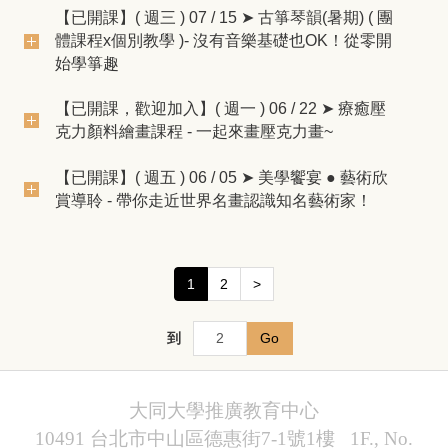
【已開課】( 週三 ) 07 / 15 ➤ 古箏琴韻(暑期) ( 團
體課程x個別教學 )- 沒有音樂基礎也OK！從零開
始學箏趣
【已開課，歡迎加入】( 週一 ) 06 / 22 ➤ 療癒壓
克力顏料繪畫課程 - 一起來畫壓克力畫~
【已開課】( 週五 ) 06 / 05 ➤ 美學饗宴 ● 藝術欣
賞導聆 - 帶你走近世界名畫認識知名藝術家！
1
2
>
到
Go
大同大學推廣教育中心
10491 台北市中山區德惠街7-1號1樓 1F., No.