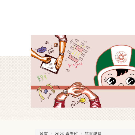
跳
到
主
要
內
容
區
首頁
2026 春季班
語言學習