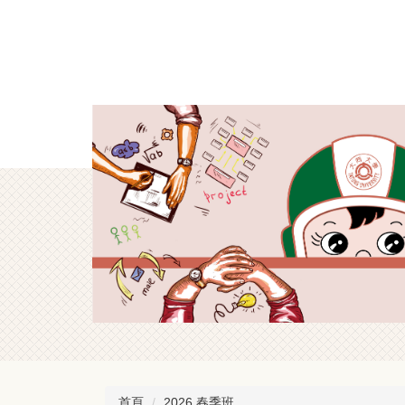
跳
到
主
要
內
容
區
首頁
2026 春季班