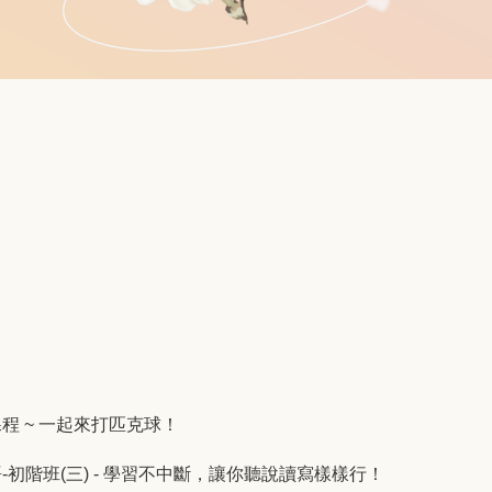
初階課程 ~ 一起來打匹克球！
鬆學韓語-初階班(三) - 學習不中斷，讓你聽說讀寫樣樣行！