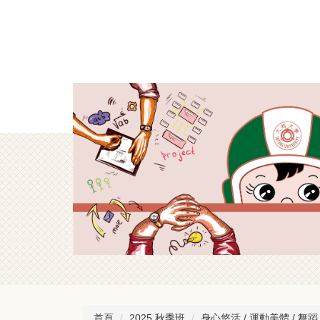
跳
到
主
要
內
容
區
首頁
2025 秋季班
身心悠活 / 運動美體 / 舞蹈