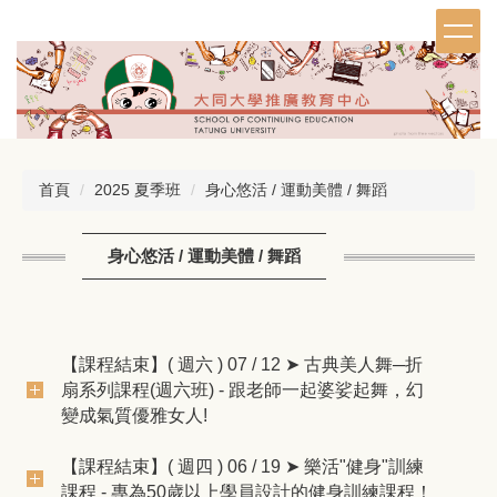
跳
到
主
要
內
容
區
首頁
2025 夏季班
身心悠活 / 運動美體 / 舞蹈
身心悠活 / 運動美體 / 舞蹈
【課程結束】( 週六 ) 07 / 12 ➤ 古典美人舞─折
扇系列課程(週六班) - 跟老師一起婆娑起舞，幻
變成氣質優雅女人!
【課程結束】( 週四 ) 06 / 19 ➤ 樂活"健身"訓練
課程 - 專為50歲以上學員設計的健身訓練課程！