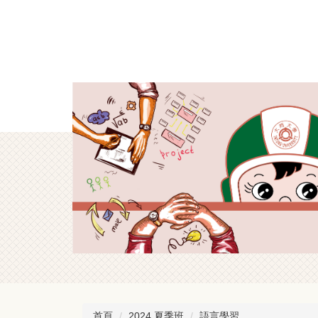
跳
到
主
要
內
容
區
首頁
2024 夏季班
語言學習