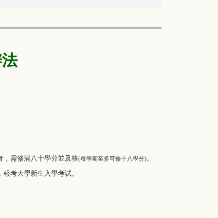
辦法
者，需修滿八十學分並及格
。
(每學期至多可修十八學分)
，報考大學新生入學考試。