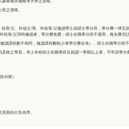
八歲者應具備報考大學之資格。
士班之資格。
、祖母/父
、外祖父/母、
外祖母/父
修讀學士或碩士學分班，學分費一律五
外祖母/父
同時修讀者，學分費免費；碩士在職學分班不適用，報名費另
若修讀課程數不相同，修讀課程數較少者學分費全免）、碩士在職學分班
及格之學員，考上本校碩士在職專班且就讀一學期以上者，可申請學分費
段40號）
此頁面的公告為準。