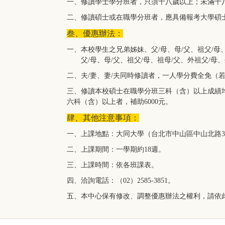
一、修讀學士學分班者，只須十八歲以上；未滿十
二、修讀碩士或在職學分班者，應具備報考大學碩
叁、優惠辦法：
一、本校學生之兄弟姊妹、
父/母、母/父
、祖父/母
父/母、母/父、
祖父/母
、祖母/父
、
外祖父/母、
二、
夫/妻、妻/夫
同時修讀者，一人學分費全免（
三、修讀本校碩士在職學分班三科（含）以上成績均
六科（含）以上者，補助6000元。
肆、其他注意事項：
一、上課地點：大同大學（台北市中山區中山北路3
二、上課期間：一學期約18週。
三、上課時間：依各班課表。
四、洽詢電話：（02）2585-3851。
五、本中心保有修改、調整優惠辦法之權利，請依