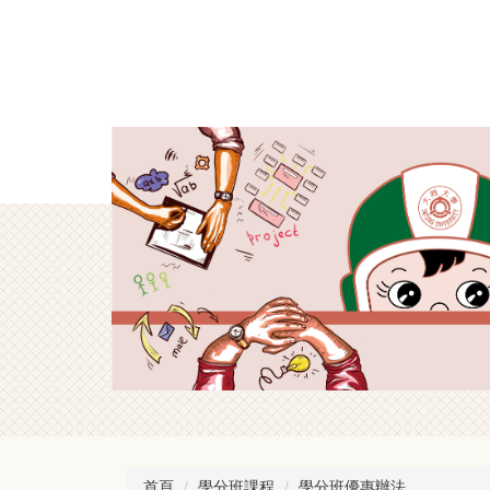
跳
到
主
要
內
容
區
首頁
學分班課程
學分班優惠辦法