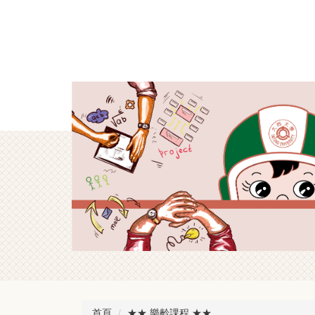
跳
到
主
要
內
容
區
首頁
★★ 樂齡課程 ★★