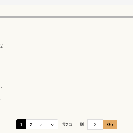
程
程
程。
學
共
2
頁
到
Go
1
2
>
>>