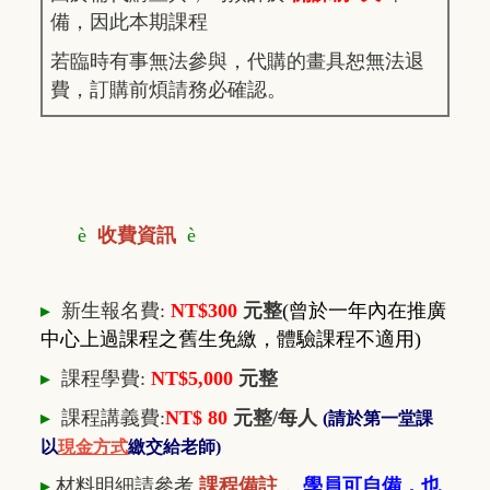
備，因此本期課程
若臨時有事無法參與，代購的畫具恕無法退
費，訂購前煩請務必確認。
è
收費資訊
è
▸
新生報名費:
NT$300
元整
(曾於一年內在推廣
中心上過課程之舊生免繳，體驗課程不適用)
▸
課程學費:
NT$5,000
元整
▸
課程講義費:
NT$ 80
元整/每人
(請於第一堂課
以
現金方式
繳交給老師)
▸
材料明細請參考
課程備註
，
學員可自備，也