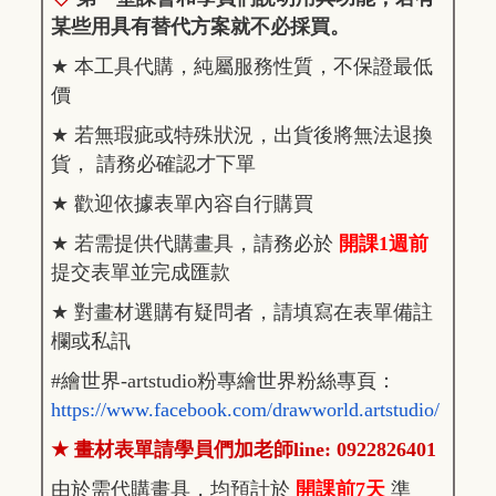
某些用具有替代方案就不必採買。
★
本工具代購，純屬服務性質，不保證最低
價
★
若無瑕疵或特殊狀況，出貨後將無法退換
貨， 請務必確認才下單
★
歡迎依據表單內容自行購買
★
若需提供代購畫具，請務必於
開課1週前
提交表單並完成匯款
★
對畫材選購有疑問者，請填寫在表單備註
欄或私訊
#
繪世界-artstudio粉專繪世界粉絲專頁：
https://www.facebook.com/drawworld.artstudio/
★
畫材表單請學員們加老師line: 0922826401
由於需代購畫具，均預計於
開課前7天
準