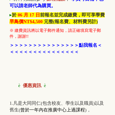
可以請老師代為購買。
▸
於
06 月 17 日
前報名並完成繳費，即可享學費
早鳥價NT$4
,500
元整
(報名費、材料費另計)
※ 繳費資訊將以電子郵件通知，請正確填寫電子郵
件，謝謝!!
＞
＞
＞
＞
＞
＞
＞
＞
＞
＞
＞
＞
＞
＞
＞
點我報名
＜
＜＜＜
＜＜＜
＜
＜
＜＜＜
＜
＜
＜
＜
è
優惠資訊
è
1.凡是大同同仁(包含校友、學生以及職員)以及
舊生(
曾於一年內在推廣中心上過課程
)，