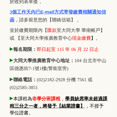
於收到表單後，
3個工作天內已
E-mail方式寄發繳費相關通知信
函
，
請多留意您的【聯絡信箱】，
並於繳費期限內
【
匯款
至大同大學 華南帳戶】
或 【至大同大學推廣教育中心
現金繳費
】
。
▸
報名期限：
即日起至 115 年 06 月 22 日止
▸
大同大學推廣教育中心地址：
104 台北市中山
區德惠街7-1號1樓(警衛室旁)
▸
聯絡電話：
(02)2182-2928 分機 7561 或
(02)2585-3851
▸
本課程為
非學分班課程
，
學員缺席率未超過課
程三分之一者，將發予【結業證書】
，不授予
學位證書。