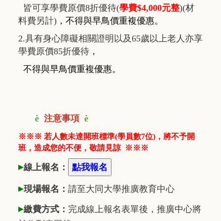
皆可享學費原價8折優待(
學費$4,000元整
)(材
料費另計)
，
不得與早鳥價重複優惠
。
2.具有身心障礙相關證明以及65歲以上老人亦享
學費原價85折優待
，
不得與早鳥價重複優惠
。
è
注意事項
è
※※※ 若人數未達開班標準(學員數7位)，將不予開
班，造成您的不便，敬請見諒
※※※
▸
線上報名：
▸
現場報名：
請至大同大學推廣
教
育中心
▸
繳費方式：
完成線上報名表單後，推廣中心將