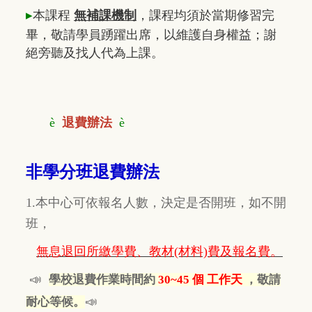
▸
本課程
無補課機制
，課程均須於當期修習完
畢，敬請學員踴躍出席，以維護自身權益；謝
絕旁聽及找人代為上課。
è
退費辦法
è
非學分班退費辦法
1.本中心可依報名人數，決定是否開班，如不開
班，
無息退回所繳學費、教材(材料)費及報名費。
📣
學校退費作業時間約
30~45 個 工作天
，敬請
📣
耐心等候。