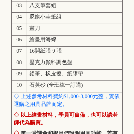
03
八支筆套組
04
尼龍小圭筆組
05
畫刀
06
繪畫用海綿
07
16
開紙張 9 張
08
壓克力顏料調色盤
09
鉛筆、橡皮擦、紙膠帶
10
石英砂 (全班統一訂購)
◇ 上述參考材料費約$1,000-3,000元整，實依
選購之用具品牌而定。
◇ 以上繪畫材料，學員可自備，也可以請老
師代為購買。
◇
第一堂課會和學員們說明用具功能，若有