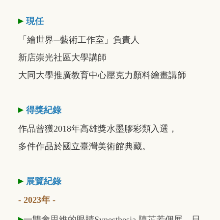
▸
現任
「繪世界─藝術工作室」負責人
新店崇光社區大學講師
大同大學推廣教育中心壓克力顏料繪畫講師
▸
得獎紀錄
作品曾獲2018年高雄獎水墨膠彩類入選，
多件作品於國立臺灣美術館典藏。
▸
展覽紀錄
- 2023年 -
▸
一雙會思維的眼睛Synesthesia 陳芷若個展，日