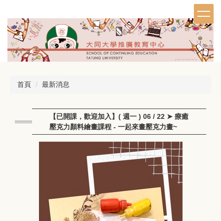
跳
到
主
要
內
容
區
首頁
最新消息
【已開課，歡迎加入】( 週一 ) 06 / 22 ➤ 療癒
壓克力顏料繪畫課程 - 一起來畫壓克力畫~