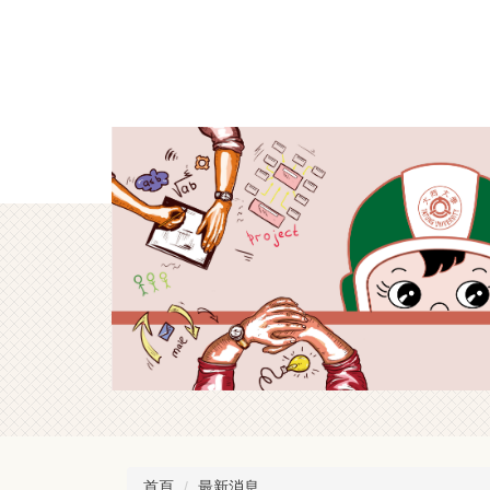
跳
到
主
要
內
容
區
首頁
最新消息