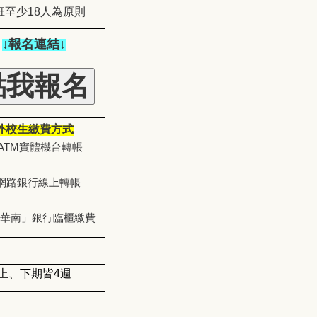
班至少18人為原則
↓報名連結↓
外校生繳費方式
ATM
實體機台轉帳
網路銀行線上轉帳
華南」銀行臨櫃繳費
上、下期皆4週