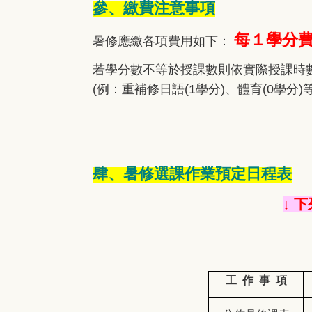
參、繳費注意事項
每１學分費
暑修應繳各項費用如下：
若學分數不等於授課數則依實際授課時
(
例：重補修日語(1學分)、體育(0學分
肆、暑修選課作業預定日程表
↓ 
工
作
事
項