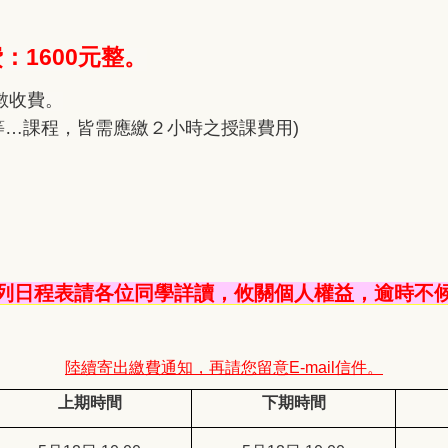
：1600元整。
數收費。
)等…課程，皆需應繳２小時之授課費用)
下列日程表請各位同學詳讀，攸關個人權益，逾時不候
陸續寄出繳費通知，再請您留意E-mail信件。
上期時間
下期時間