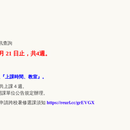
訊查詢
8 月 21 日止，共4週。
及『上課時間
、
教室
』。
班共上課４週
。
課單位公告規定辦理。
生申請跨校暑修選課須知
https://reurl.cc/grEVGX