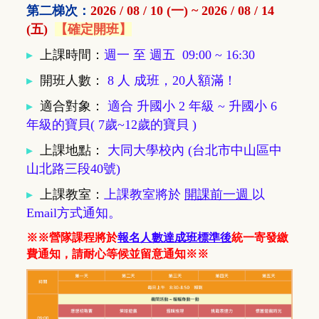
第二梯次：
2026 / 08 / 10 (一) ~ 2026 / 08 / 14
(五)
【確定開班】
▸
上課時間：
週一 至 週五 09:00 ~ 16:30
▸
開班人數
：
8 人 成班，20人額滿！
▸
適合對象
：
適合 升國小 2 年級
~ 升國小 6
年級的寶貝( 7歲~12歲的寶貝 )
▸
上課地點
：
大同大學校內 (台北市中山區中
山北路三段40號)
▸
上課教室
：
上課教室將於
開課前一週
以
Email方式通知。
※※營隊課程將於
報名人數達成班標準後
統一寄發繳
費通知，請耐心等候並留意通知※※