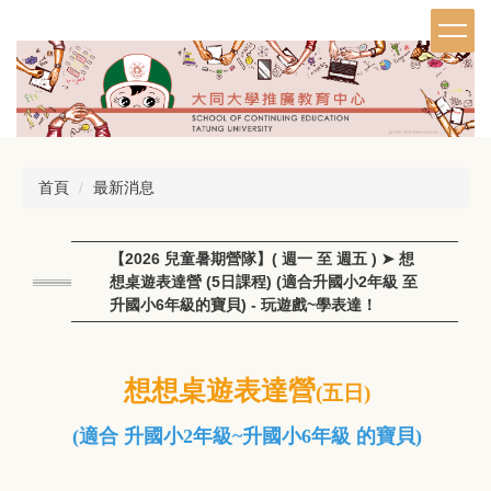
跳
到
主
要
內
容
區
首頁
最新消息
【2026 兒童暑期營隊】( 週一 至 週五 ) ➤ 想
想桌遊表達營 (5日課程) (適合升國小2年級 至
升國小6年級的寶貝) - 玩遊戲~學表達！
想想桌遊表達營
(五日)
(適合
升國小2年級
~升國小6年級 的寶貝)