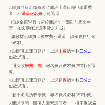
2.學員自報名繳費後至開班上課日前申請退費
者，
不退還報名費
，
可退還
已繳全額學費
（需於開課前一週以前提出申
請，如逾期
僅
退還學費之九成），
如教材已購買，教材費
不退還，
請學員自行
領
回教材。
3.自開班上課日算起，上課
未逾
總堂數
三分之一
如欲退班，
退所收
學費五成
，
報名費及教材費(材料)不退
還。
4.自開班上課日算起，上課
超過
總堂數
三分之一
如欲退班，
恕不退還所收學費、報名費及教材(材料)費。
5.開課期間，因個人因素請假者，一概不退缺席