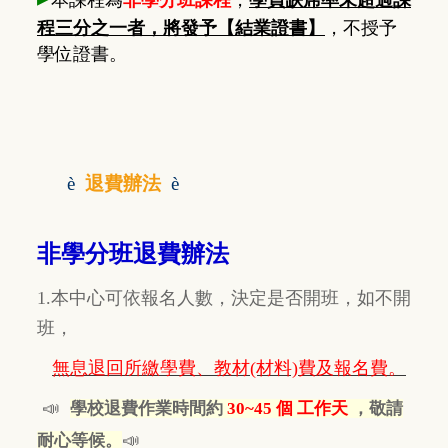
本課程為
非學分班課程
，
學員缺席率未超過課
程三分之一者，將發予【結業證書】
，不授予
學位證書。
è
退費辦法
è
非學分班退費辦法
1.本中心可依報名人數，決定是否開班，如不開
班，
無息退回所繳學費、教材(材料)費及報名費。
📣
學校退費作業時間約
30~45 個 工作天
，敬請
📣
耐心等候。