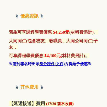
è
優惠資訊
è
舊生
可享課程學費優惠
$4,250元
(材料費另計)
。
大同同仁(包含校友、教職員、大同公司同仁)子
女，
可享課程學費優惠
$4,100元
(材料費另計)
。
※請於報名時出示
身分證件(文件)
方得給予優惠※
è
其他費用
è
【延遲接送】費用
(
17:30 前不收費
)