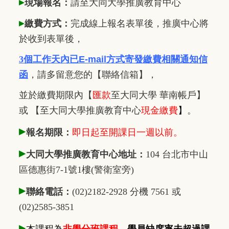
▸
現場報名：
請至大同大學推廣
教
育中心
▸
繳費方式：
完成線上報名表單後，推廣中心將
於收到表單後，
3個工作天內已
E-mail方式寄發繳費相關通知信
函
，
請多留意您的【聯絡信箱】，
並於繳費期限內
【
匯款
至大同大學 華南帳戶】
或 【至大同大學推廣教育中心
現金繳費
】
。
▸
報名期限：
即日起至開課日一週以前。
▸
大同大學推廣教育中心地址：
104 台北市中山
區德惠街7-1號1樓(警衛室旁)
▸
聯絡電話：
(02)2182-2928 分機 7561 或
(02)2585-3851
▸