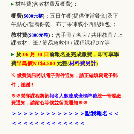
▸
材料費
(含教材費及餐費)
：
餐費(
)
：五日
午餐(提供便當餐盒)及下
$600元整
午點心(營養餅乾、布丁果凍或小西點麵包)；
教材費(
)
：
含手冊 / 名牌 / 共用教具 / 上
$800元整
課教材：筆 / 簡易急救包 / 課程課程DIY等 。
▸
於
06 月 30 日
前報名並完成繳費，即可享學
費
早鳥價NT$4,500
元整
(
材料費另計
)
※
繳費資訊將以電子郵件通知，請正確填寫電子郵
件，謝謝!!
※※營隊課程將於
報名人數達成班標準後
統一寄發繳
費通知，請耐心等候並留意通知※※
＞＞＞＞＞＞＞＞＞＞
＞＞
＞
點我報名
＜
＜
＜＜
＜＜＜
＜＜＜＜＜＜＜＜