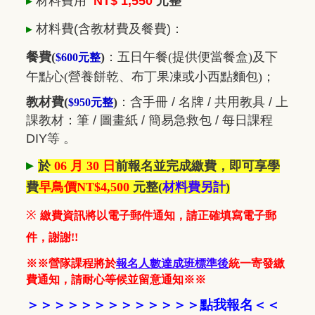
▸
材料費用
NT$ 1,550
元整
▸
材料費
(含教材費及餐費)
：
餐費(
)
：五日
午餐(提供便當餐盒)及下
$600元整
午點心(營養餅乾、布丁果凍或小西點麵包)；
教材費(
)
：
含手冊 / 名牌 / 共用教具 / 上
$950元整
課教材：筆 / 圖畫紙 / 簡易急救包 / 每日課程
DIY等 。
▸
於
06 月 30 日
前報名並完成繳費，即可享學
費
早鳥價NT$4,500
元整
(
材料費另計
)
※
繳費資訊將以電子郵件通知，請正確填寫電子郵
件，謝謝!!
※※營隊課程將於
報名人數達成班標準後
統一寄發繳
費通知，請耐心等候並留意通知※※
＞＞＞＞＞＞＞＞＞＞
＞＞
＞
點我報名
＜
＜