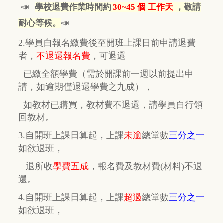
📣
學校退費作業時間約
30~45 個 工作天
，敬請
📣
耐心等候。
2.學員自報名繳費後至開班上課日前申請退費
者，
不退還報名費
，
可退還
已繳全額學費
（需於開課前一週以前提出申
請，如逾期
僅
退還學費之九成），
如教材已購買，教材費
不退還，
請學員自行
領
回教材。
3.自開班上課日算起，上課
未逾
總堂數
三分之一
如欲退班，
退所收
學費五成
，
報名費及教材費(材料)不退
還。
4.自開班上課日算起，上課
超過
總堂數
三分之一
如欲退班，