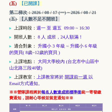
(五)
【已開課】
第二梯次：
2026 / 08 / 17 (一) ~ 2026 / 08 / 21
(五)
【人數不足不開班】
▸
上課時段：
週一 至 週五 09:00 ~ 16:30
▸
開班人數
：
8 人 成班，24人額滿！
▸
適合對象
：
升國小 3 年級
~ 升
國小 6 年級
的寶貝( 8歲~12歲的寶貝 )
▸
上課地點
：
大同大學校內 (台北市中山區中
山北路三段40號)
▸
上課教室
：
上課教室將於
開課前一週
以
Email方式通知。
※※營隊課程將於
報名人數達成班標準後
統一寄發繳
費通知，請耐心等候並留意通知※※