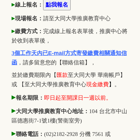
▸
線上報名：
▸
現場報名：
請至大同大學推廣
教
育中心
▸
繳費方式：
完成線上報名表單後，推廣中心將
於收到表單後，
3個工作天內已
E-mail方式寄發繳費相關通知信
函
，
請多留意您的【聯絡信箱】，
並於繳費期限內
【
匯款
至大同大學 華南帳戶】
或 【至大同大學推廣教育中心
現金繳費
】
。
▸
報名期限：
即日起至開課日一週以前。
▸
大同大學推廣教育中心地址：
104 台北市中山
區德惠街7-1號1樓(警衛室旁)
▸
聯絡電話：
(02)2182-2928 分機 7561 或