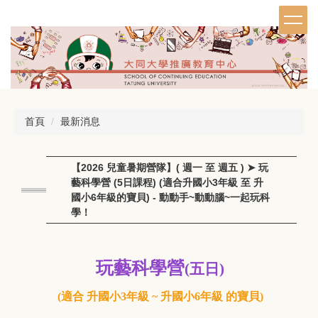
跳
到
主
要
內
容
區
首頁
最新消息
【2026 兒童暑期營隊】( 週一 至 週五 ) ➤ 玩
藝科學營 (5日課程) (適合升國小3年級 至 升
國小6年級的寶貝) - 動動手~動動腦~一起玩科
學！
玩藝科學營
(五日)
(適合 升
國小3年級
~ 升
國小6年級
的寶貝)