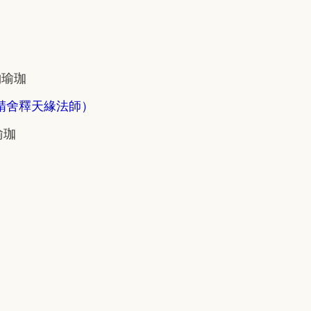
納瑜珈
精舍釋天緣法師）
瑜珈