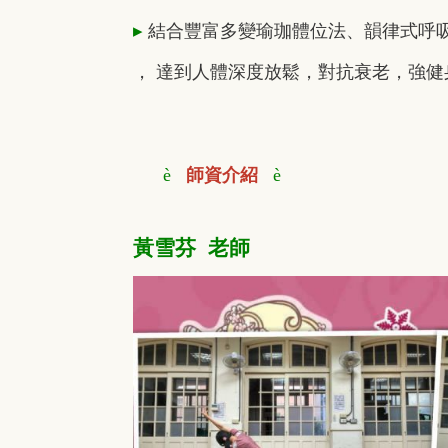
▸
結合豐富多變瑜珈體位法、韻律式呼
， 達到人體深度放鬆，對抗衰老，強健
è
師資介紹
è
黃雪芬 老師