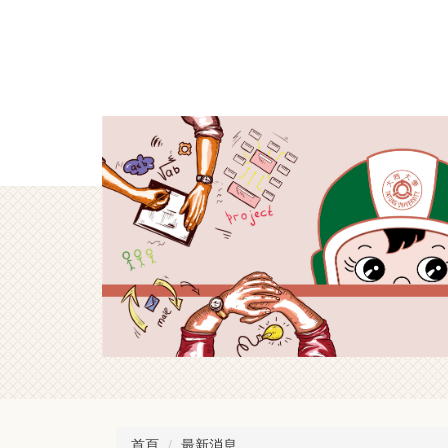
跳
到
主
要
內
容
區
首頁
最新消息