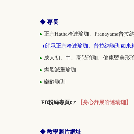
◆ 專長
▸
正宗Hatha哈達瑜珈、Pranayama普拉
（師承正宗哈達瑜珈、普拉納瑜珈如來
▸
成人初、中、高階瑜珈、健康暨美形
▸
燃脂減重瑜珈
▸
樂齡瑜珈
FB粉絲專頁👉
【身心舒展哈達瑜珈】
◆ 教學照片網址