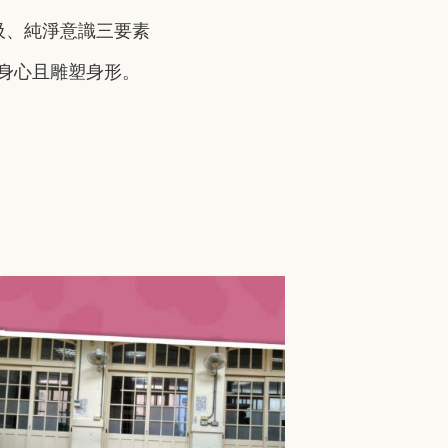
吸、純淨意識三要素
身心且雕塑身形。