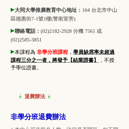
▸
大同大學推廣教育中心地址：
104 台北市中山
區德惠街7-1號1樓(警衛室旁)
▸
聯絡電話：
(02)2182-2928 分機 7561 或
(02)2585-3851
▸
本課程為
非學分班課程
，
學員缺席率未超過
課程三分之一者，將發予【結業證書】
，不授
予學位證書。
è
退費辦法
è
非學分班退費辦法