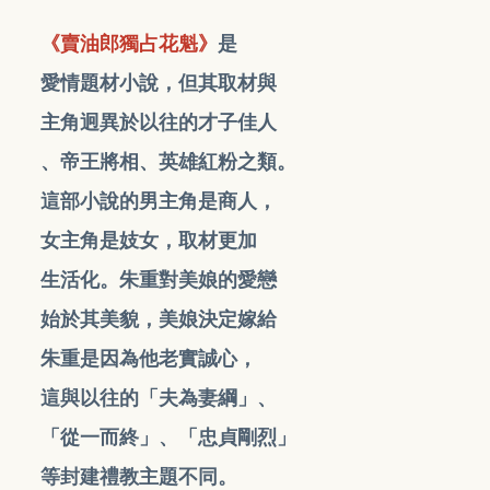
《賣油郎獨占花魁》
是
愛情題材小說，但其取材
與
主角迥異於以往的才子佳人
、帝王將相、英雄紅粉之類。
這部小說的男主角是商人，
女主角是妓女，取材更加
生活化。朱重對美娘的愛戀
始於其美貌，美娘決定嫁給
朱重是因為他老實誠心，
這與以往的「夫為妻綱」、
「從一而終」、「忠貞剛烈」
等封建禮教主題不同。