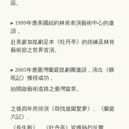
區。
▸
1999年應美國紐約林肯表演藝術中心
的
邀
請
，
赴美
參加
崑劇足本
《牡丹亭》
的排練
及林肯
藝術節
之世界首演。
▸
2005年應臺灣蘭庭崑劇團邀請，
演出
《獅
吼記》
獲得
成功，
始開啟
藝術
道路
之臺灣篇章。
之後四年所排演《尋找遊園驚夢》、
《蘭
庭
六記》、
《長生殿》
、
《牡丹亭》
皆獲
熱烈反響。