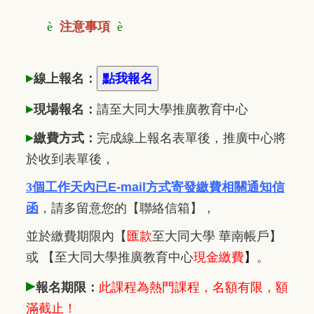
è
注意事項
è
▸
線上報名：
▸
現場報名：
請至大同大學推廣
教
育中心
▸
繳費方式：
完成線上報名表單後，推廣中心將
於收到表單後，
3個工作天內已
E-mail方式寄發繳費相關通知信
函
，
請多留意您的【聯絡信箱】，
並於繳費期限內
【
匯款
至大同大學 華南帳戶】
或 【至大同大學推廣教育中心
現金繳費
】
。
▸
報名期限：
此課程為熱門課程，名額有限，額
滿截止！