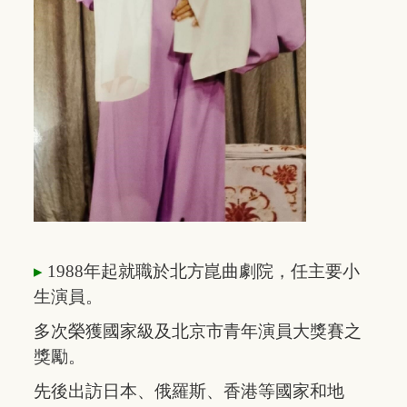
▸
1988年起就職於北方崑曲劇院，
任
主要
小
生演員。
多次
榮獲
國家級
及
北京
市
青年
演員
大獎賽之
獎勵。
先
後
出訪
日本、俄羅斯、香港等國家和地