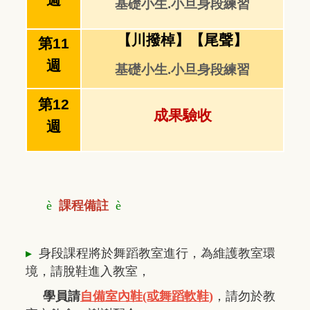
週
基礎小生.小旦身段練習
【川撥棹】【尾聲】
第11
週
基礎小生.小旦身段練習
第12
成果驗收
週
è
課程備註
è
▸
身段課程將於舞蹈教室進行，
為維護教室環
境，請
脫鞋進入教室，
學員請
自備室內鞋(或舞蹈軟鞋)
，
請勿於教