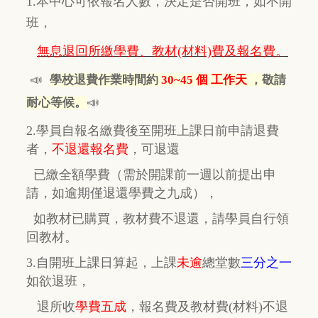
1.本中心可依報名人數，決定是否開班，如不開
班，
無息退回所繳學費、教材(材料)費及報名費。
📣
學校退費作業時間約
30~45 個 工作天
，敬請
📣
耐心等候。
2.學員自報名繳費後至開班上課日前申請退費
者，
不退還報名費
，
可退還
已繳全額學費
（需於開課前一週以前提出申
請，如逾期
僅
退還學費之九成），
如教材已購買，教材費
不退還，
請學員自行
領
回教材。
3.自開班上課日算起，上課
未逾
總堂數
三分之一
如欲退班，
退所收
學費五成
，
報名費及教材費(材料)不退