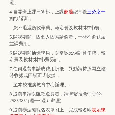
還。
4.自開班上課日算起，上課
超過
總堂數
三分之一
如欲退班，
恕不退還所收學費、報名費及教材(材料)費。
5.開課期間，因個人因素請假者，一概不退缺席
堂課費用。
6.開課期間插班學員，以堂數比例計算學費，報
名費及教材(材料)費另計。
7.任何退費申請或費用折抵、異動請持原開立臨
時收據或四聯正式收據，
至本校推廣教育中心辦理。.
8.退費申請以匯款退費者，請聯繫推廣中心02-
25853851(週一~週五辦理)
9.退費辦法隨報名表單附上，完成報名即
表示學