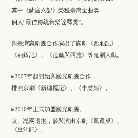
其中
《蘭庭六記》榮獲臺灣
金曲獎
個人
“最佳傳統
音
樂
詮釋獎”。
與
臺灣崑劇團
合作演出了
崑劇《西廂記》、
《荊釵記》
、
《范蠡與西施》
等崑劇大戲。
▸
2007年起開始與國光劇團合作，
排演
京劇《新繡襦記》、
《李慧娘》。
▸
2010年正式加盟國光劇團。
京、崑兩邊抱，參與演出
京劇《鳳還巢》、
《豆汁記》、