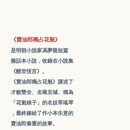
《賣油郎獨占花魁》
是明朝小說家馮夢龍短篇
擬話本小說，收錄在小說集
《醒世恆言》。
《賣油郎獨占花魁》講述了
才貌雙全、名噪京城、稱為
「花魁娘子」的名妓莘瑤琴
，最終嫁給了作小本生意的
賣油郎秦重的故事。