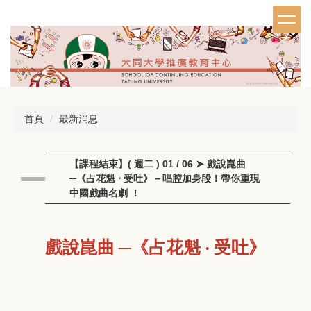
跳
到
主
要
內
容
區
首頁
最新消息
【課程結束】( 週二 ) 01 / 06 ➤ 戲說崑曲
─《占花魁 ‧ 受吐》－唱腔加身段！帶你重現
中國戲曲名劇 ！
戲說崑曲 ─
《占花魁 ‧ 受吐》