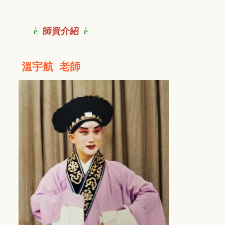
è
師資介紹
è
溫宇航 老師