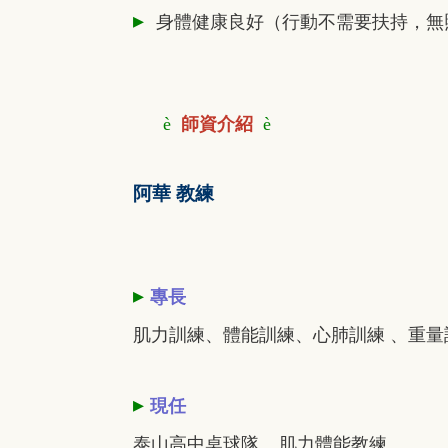
▸
身體健康良好（行動不需要扶持，無
è
師資介紹
è
阿華 教練
▸
專長
肌力訓練、體能訓練、心肺訓練 、重量
▸
現任
泰山高中桌球隊 肌力體能教練