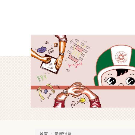
跳
到
主
要
內
容
區
首頁
最新消息