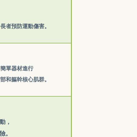
助長者預防運動傷害。
等簡單器材
進行
背部和軀幹核心肌群。
動，
險。