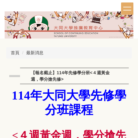
跳
到
主
要
內
容
區
首頁
最新消息
【報名截止】114年先修學分班<４週黃金
週，學分搶先修>
114年大同大學先修學
分班課程
<４週黃金週，學分搶先