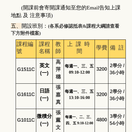
(開課前會寄開課通知至您的Email告知上課
地點 及 注意事項)
五、
開設班別：
(各系必修認抵表&課程大綱請查看
下方附件檔案)
課程編
課程
教
上 課 時
學費
備 註
號
名稱
師
間
高
英文
2
學分 /
每週一、三、五
3200
G1511C
萍
(一)
09:10-12:00
36小時
穗
張
日語
2
學分 /
每週一、三、五
G1611C
3200
嘉
(一)
13:10-16:00
36小時
真
張
微積分
3
學分 /
每週一
、
二
、
三
、
4800
G1011C
薰
(一)
54小時
四、五 9:10-12:00
文