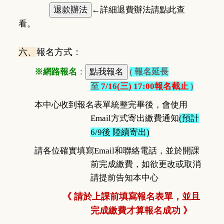
←詳細退費辦法請點此查
看。
六、
報名方式：
※網路報名
：
( 報名延長
至
7/16(三) 17:00報名
截止
)
本中心收到報名表單統整完畢後，會使用
Email方式寄出繳費通知
(預計
6/9後 陸續寄出)
請各位確實填寫Email和聯絡電話，
並於開課
前完成繳費，如欲更改或取消
請提前告知本中心
《 請於上課前填寫報名表單，並且
完成繳費才算報名成功 》