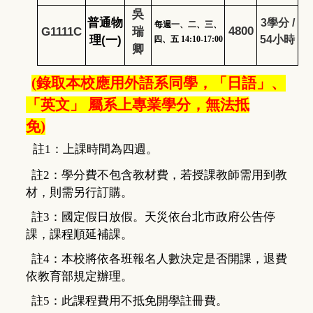
吳
普通物
3
學分 /
每週一
、
二
、
三
、
4800
G1111C
瑞
理(一)
54小時
四、五 14:10-17:00
卿
(錄取本校應用外語系同學，「日語」、
「英文」 屬系上專業學分，無法抵
免)
註1：上課時間為四週。
註2：
學分費不包含教材費，若授課教師需用到教
材，則需另行訂購。
註3：國定假日放假。天災依台北市政府公告停
課，課程順延補課。
註4：本校將依各班報名人數決定是否開課，退費
依教育部規定辦理。
註5：此課程費用不抵免開學註冊費。