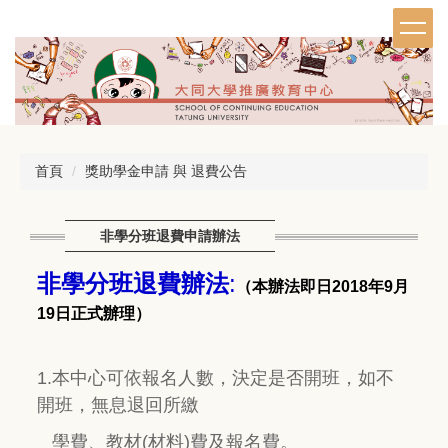
跳
到
主
要
內
容
區
首頁
獎助學金申請 與 退費公告
非學分班退費申請辦法
非學分班退費辦法
:
（
本辦法
即日
2018年9月
19
日正式辦理
）
1.本中心可依報名人數，決定是否開班，如不
開班，無息退回所繳
學費、教材(材料)費及報名費
。