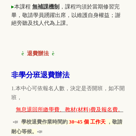
▸
本課程
無補課機制
，課程均須於當期修習完
畢，敬請學員踴躍出席，以維護自身權益；謝
絕旁聽及找人代為上課。
è
退費辦法
è
非學分班退費辦法
1.本中心可依報名人數，決定是否開班，如不開
班，
無息退回所繳學費、教材(材料)費及報名費。
📣
學校退費作業時間約
30~45 個 工作天
，敬請
📣
耐心等候。