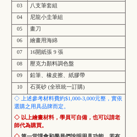
03
八支筆套組
04
尼龍小圭筆組
05
畫刀
06
繪畫用海綿
07
16
開紙張 9 張
08
壓克力顏料調色盤
09
鉛筆、橡皮擦、紙膠帶
10
石英砂 (全班統一訂購)
◇ 上述參考材料費約$1,000-3,000元整，實依
選購之用具品牌而定。
◇ 以上繪畫材料，學員可自備，也可以請老
師代為購買。
◇
第一堂課會和學員們說明用具功能，若有