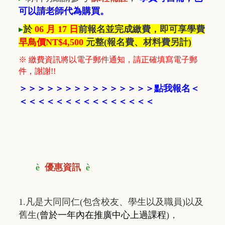
可以請老師代為購買。
▸
於
06 月 17 日
前報名並完成繳費，即可享學費
早鳥價NT$4
,500
元整
(報名費、材料費另計)
※ 繳費資訊將以電子郵件通知，請正確填寫電子郵
件，謝謝!!
＞
＞
＞
＞
＞
＞
＞
＞
＞
＞
＞
＞
＞
＞
＞
點我報名
＜
＜＜＜
＜＜＜
＜
＜
＜＜＜
＜
＜
＜
＜
è
優惠資訊
è
1.凡是大同同仁(包含校友、學生以及職員)以及
舊生(
曾於一年內在推廣中心上過課程
)，