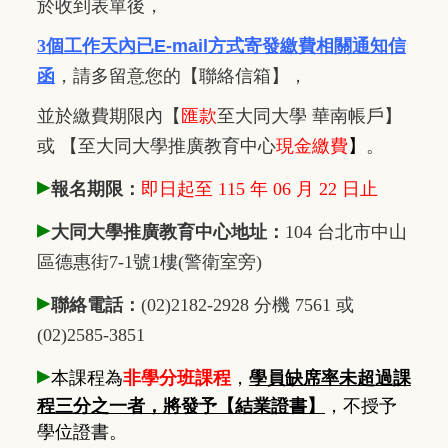
於收到表單後，
3個工作天內已
E-mail方式寄發繳費相關通知信
函
，
請多留意您的【聯絡信箱】，
並於繳費期限內
【
匯款
至大同大學 華南帳戶】
或 【至大同大學推廣教育中心
現金繳費
】
。
▸
報名期限：
即日起至 115 年 06 月 22 日止
▸
大同大學推廣教育中心地址：
104 台北市中山
區德惠街7-1號1樓(警衛室旁)
▸
聯絡電話：
(02)2182-2928 分機 7561 或
(02)2585-3851
▸
本課程為
非學分班課程
，
學員缺席率未超過課
程三分之一者，將發予【結業證書】
，不授予
學位證書。