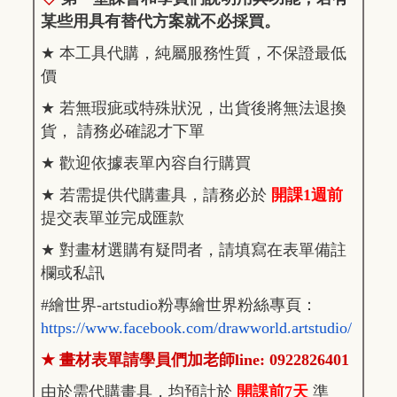
某些用具有替代方案就不必採買。
★
本工具代購，純屬服務性質，不保證最低
價
★
若無瑕疵或特殊狀況，出貨後將無法退換
貨， 請務必確認才下單
★
歡迎依據表單內容自行購買
★
若需提供代購畫具，請務必於
開課1週前
提交表單並完成匯款
★
對畫材選購有疑問者，請填寫在表單備註
欄或私訊
#
繪世界-artstudio粉專繪世界粉絲專頁：
https://www.facebook.com/drawworld.artstudio/
★
畫材表單請學員們加老師line: 0922826401
由於需代購畫具，均預計於
開課前7天
準