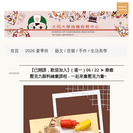
跳
到
主
要
內
容
區
首頁
2026 夏季班
藝文 / 音樂 / 手作 / 生活美學
【已開課，歡迎加入】( 週一 ) 06 / 22 ➤ 療癒
壓克力顏料繪畫課程 - 一起來畫壓克力畫~