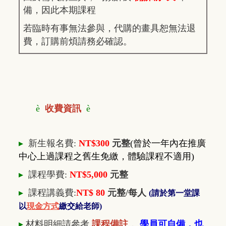
備，因此本期課程
若臨時有事無法參與，代購的畫具恕無法退
費，訂購前煩請務必確認。
è
收費資訊
è
▸
新生報名費:
NT$300
元整
(曾於一年內在推廣
中心上過課程之舊生免繳，體驗課程不適用)
▸
課程學費:
NT$5,000
元整
▸
課程講義費:
NT$ 80
元整/每人
(請於第一堂課
以
現金方式
繳交給老師)
▸
材料明細請參考
課程備註
，
學員可自備，也