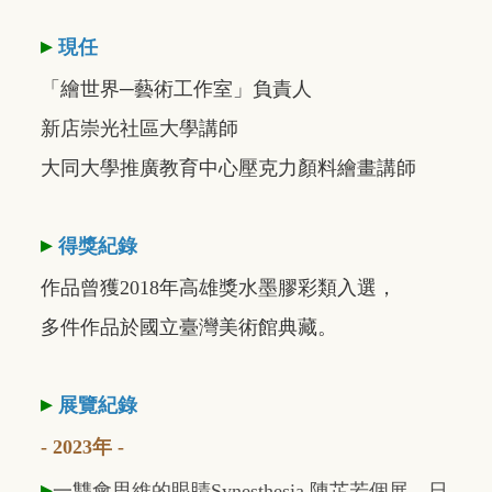
▸
現任
「繪世界─藝術工作室」負責人
新店崇光社區大學講師
大同大學推廣教育中心壓克力顏料繪畫講師
▸
得獎紀錄
作品曾獲2018年高雄獎水墨膠彩類入選，
多件作品於國立臺灣美術館典藏。
▸
展覽紀錄
- 2023年 -
▸
一雙會思維的眼睛Synesthesia 陳芷若個展，日