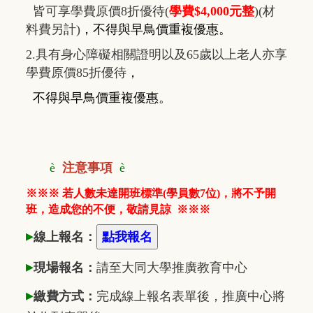
皆可享學費原價8折優待(
學費$4,000元整
)(材
料費另計)
，
不得與早鳥價重複優惠
。
2.具有身心障礙相關證明以及65歲以上老人亦享
學費原價85折優待
，
不得與早鳥價重複優惠
。
è
注意事項
è
※※※ 若人數未達開班標準(學員數7位)，將不予開
班，造成您的不便，敬請見諒
※※※
▸
線上報名：
▸
現場報名：
請至大同大學推廣
教
育中心
▸
繳費方式：
完成線上報名表單後，推廣中心將