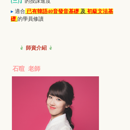
(三
)】
的授課進度
▸
適合
已有韓語40音發音基礎
及
初級文法基
礎
的學員修讀
è
師資介紹
è
石暄 老師