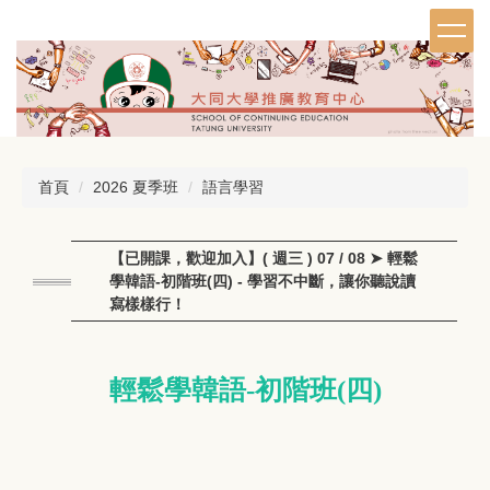
跳
到
主
要
內
容
區
首頁
2026 夏季班
語言學習
【已開課，歡迎加入】( 週三 ) 07 / 08 ➤ 輕鬆
學韓語-初階班(四) - 學習不中斷，讓你聽說讀
寫樣樣行！
輕鬆學韓語-初階班(四)