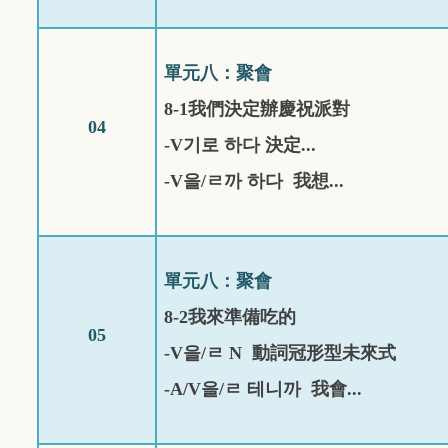
單元八：聚會
8-1
我們決定辦慶祝派對
04
-V
기로
하다
決定
...
-V
을
/
ㄹ까
하다
我想
...
單元八：聚會
8-2
我來準備吃的
05
-V
을
/
ㄹ
N
動詞冠形型未來式
-A/V
을
/
ㄹ
테니까
我會...