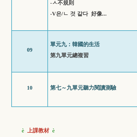
-
ㅅ
不規則
-V
은
/
ㄴ
것
같다
好像...
單元九：韓國的生活
09
第九單元總複習
10
第七～九單元聽力閱讀測驗
è
上課教材
è