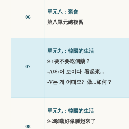
單元八：聚會
06
第八單元總複習
單元九：韓國的生活
9-1
要不要吃個藥？
07
-A
어
/
어
보이다
看起來
...
-V
는
게
어때요
?
做...如何？
單元九：韓國的生活
9-2
喉嚨好像腫起來了
08