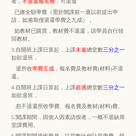
者，
不退還報名費
，
可退還
已繳全額學費
（需於開課前一週以前提出申
請，如逾期
僅
退還學費之九成），
如教材已購買，教材費
不退還，
請學員自行
領
回教材。
3.自開班上課日算起，上課
未逾
總堂數
三分之一
如欲退班，
退所收
學費五成
，
報名費及教材費(材料)不退
還。
4.自開班上課日算起，上課
超過
總堂數
三分之一
如欲退班，
恕不退還所收學費、報名費及教材(材料)費。
5.開課期間，因個人因素請假者，一概不退缺席
堂課費用。