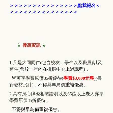
＞
＞
＞
＞
＞
＞
＞
＞
＞
＞
＞
＞
＞
＞
＞
點我報名
＜
＜＜＜
＜＜＜
＜
＜
＜＜＜
＜
＜
＜
＜
è
優惠資訊
è
1.凡是大同同仁(包含校友、學生以及職員)以及
舊生(
曾於一年內在推廣中心上過課程
)，
皆可享學費原價85折優待(
學費$3,000元整
)(書
籍教材另計)
，
不得與早鳥價重複優惠
。
2.具有身心障礙相關證明以及65歲以上老人亦享
學費原價85折優待
，
不得與早鳥價重複優惠
。