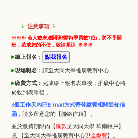
è
注意事項
è
※※※ 若人數未達開班標準(學員數7位)，將不予開
班，造成您的不便，敬請見諒
※※※
▸
線上報名：
▸
現場報名：
請至大同大學推廣
教
育中心
▸
繳費方式：
完成線上報名表單後，推廣中心將
於收到表單後，
3個工作天內已
E-mail方式寄發繳費相關通知信
函
，
請多留意您的【聯絡信箱】，
並於繳費期限內
【
匯款
至大同大學 華南帳戶】
或 【至大同大學推廣教育中心
現金繳費
】
。