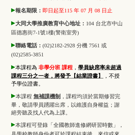
▸
報名期限：
即日起至115 年 07 月 08 日止
▸
大同大學推廣教育中心地址：
104 台北市中山
區德惠街7-1號1樓(警衛室旁)
▸
聯絡電話：
(02)2182-2928 分機 7561 或
(02)2585-3851
▸
本課程為
非學分班 課程
，
學員缺席率未超過
課程三分之一者，將發予【結業證書】
，不授
予學位證書。
▸
本課程
無補課機制
，課程均須於當期修習完
畢，敬請學員踴躍出席，以維護自身權益；謝
絕旁聽及找人代為上課。
▸
本課程可登錄「全國教師進修網研習時數」，
具學校教師身份者可於課程結束後，來信或來