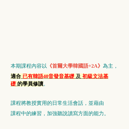
本期課程內容以
《首爾大學韓國語+2A》
為主，
適合
已有韓語40音發音
基礎
及
初級文法基
礎
的學員修讀
。
課程將教授實用的日常生活會話，
並藉由
課程中
的練習，加強聽說讀寫方面的能力。