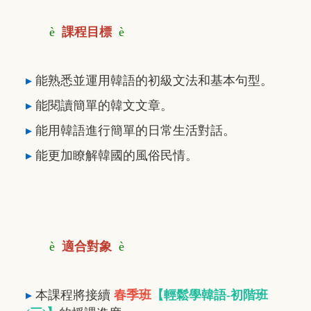
è
課程目標
è
▸
能熟悉並運用韓語的初級文法和基本句型。
▸
能閱讀簡單的韓文文章。
▸
能用韓語進行簡單的日常生活對話。
▸
能更加瞭解韓國的風俗民情。
è
適合對象
è
▸
本課程將接續
春
季班
【輕鬆學韓語-初階班