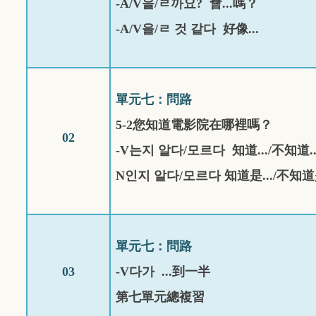
-A/V
을
/
ㄹ까요
?
會
...
嗎？
-A/V
을
/
ㄹ
것
같다
好像
...
單元七：問路
5-2
您知道電影院在哪裡嗎？
02
-V
는지
알다
/
모르다
知道
.../
不知道
.
N
인지
알다
/
모르다
知道
是
.../
不知道
單元七：問路
03
-V
다가
...
到一半
第七單元總複習