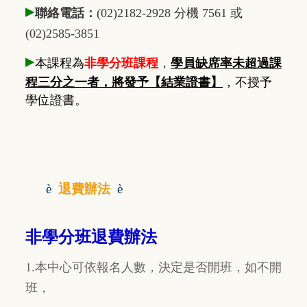
▸
聯絡電話：
(02)2182-2928 分機 7561 或
(02)2585-3851
▸
本課程為
非學分班課程
，
學員缺席率未超過課
程三分之一者，將發予【結業證書】
，不授予
學位證書。
è
退費辦法
è
非學分班退費辦法
1.本中心可依報名人數，決定是否開班，如不開
班，