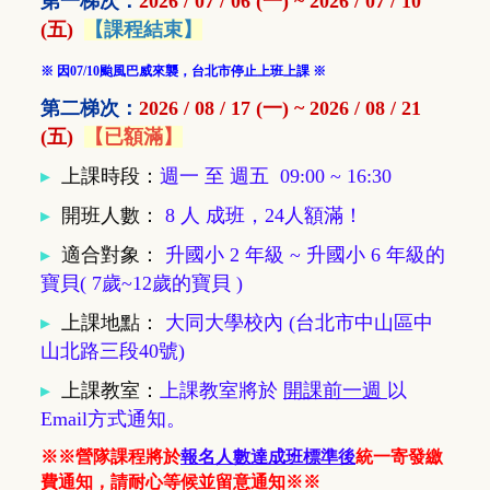
第一梯次：
2026 / 07 / 06 (一) ~ 2026 / 07 / 10
(五)
【課程結束】
※ 因07/10颱風巴威來襲，台北市停止上班上課 ※
第二梯次：
2026 / 08 / 17 (一) ~ 2026 / 08 / 21
(五)
【已額滿】
▸
上課時段：
週一 至 週五 09:00 ~ 16:30
▸
開班人數
：
8 人 成班，24人額滿！
▸
適合對象
：
升國小 2 年級
~ 升國小 6 年級的
寶貝( 7歲~12歲的寶貝 )
▸
上課地點
：
大同大學校內 (台北市中山區中
山北路三段40號)
▸
上課教室
：
上課教室將於
開課前一週
以
Email方式通知。
※※營隊課程將於
報名人數達成班標準後
統一寄發繳
費通知，請耐心等候並留意通知※※