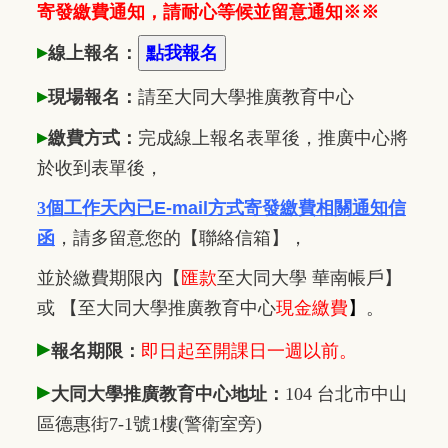
寄發繳費通知，請耐心等候並留意通知※※
▸
線上報名：
▸
現場報名：
請至大同大學推廣
教
育中心
▸
繳費方式：
完成線上報名表單後，推廣中心將
於收到表單後，
3個工作天內已
E-mail方式寄發繳費相關通知信
函
，
請多留意您的【聯絡信箱】，
並於繳費期限內
【
匯款
至大同大學 華南帳戶】
或 【至大同大學推廣教育中心
現金繳費
】
。
▸
報名期限：
即日起至開課日一週以前。
▸
大同大學推廣教育中心地址：
104 台北市中山
區德惠街7-1號1樓(警衛室旁)