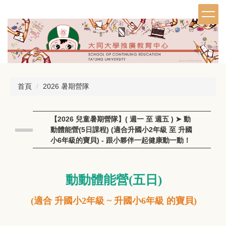
跳
到
主
要
內
容
區
首頁
2026 暑期營隊
【2026 兒童暑期營隊】( 週一 至 週五 ) ➤ 動
動體能營(5日課程) (適合升國小2年級 至 升國
小6年級的寶貝) - 跟小夥伴一起健康動一動！
動動體能營
(五日)
(適合 升
國小2年級
~ 升國小6年級 的寶貝)