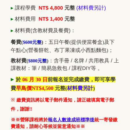
▸
課程學費
NT$ 4,800
元整
(材料費另計)
▸
材料費用
NT$ 1,400
元整
▸
材料費
(含教材費及餐費)
：
餐費(
)
：五日
午餐(提供便當餐盒)及下
$600元整
午點心(營養餅乾、布丁果凍或小西點麵包)；
教材費(
)
：
含手冊 / 名牌 / 共用教具 / 上
$800元整
課教材：筆 / 簡易急救包 / 課程DIY等 。
▸
於
06 月 30 日
前報名並完成繳費，即可享學
費
早鳥價NT$4,500
元整
(
材料費另計
)
※
繳費資訊將以電子郵件通知，請正確填寫電子郵
件，謝謝!!
※※營隊課程將於
報名人數達成班標準後
統一寄發繳
費通知，請耐心等候並留意通知※※