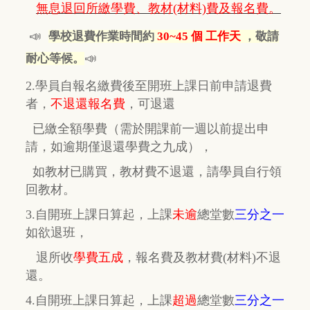
無息退回所繳學費、教材(材料)費及報名費。
📣
學校退費作業時間約
30~45 個 工作天
，敬請
📣
耐心等候。
2.學員自報名繳費後至開班上課日前申請退費
者，
不退還報名費
，
可退還
已繳全額學費
（需於開課前一週以前提出申
請，如逾期
僅
退還學費之九成），
如教材已購買，教材費
不退還，
請學員自行
領
回教材。
3.自開班上課日算起，上課
未逾
總堂數
三分之一
如欲退班，
退所收
學費五成
，
報名費及教材費(材料)不退
還。
4.自開班上課日算起，上課
超過
總堂數
三分之一