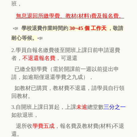
班，
無息退回所繳學費、教材(材料)費及報名費。
📣
學校退費作業時間約
30~45 個 工作天
，敬請
📣
耐心等候。
2.學員自報名繳費後至開班上課日前申請退費
者，
不退還報名費
，
可退還
已繳全額學費
（需於開課前一週以前提出申
請，如逾期
僅
退還學費之九成），
如教材已購買，教材費
不退還，
請學員自行
領
回教材。
3.自開班上課日算起，上課
未逾
總堂數
三分之一
如欲退班，
退所收
學費五成
，
報名費及教材費(材料)不退
還。