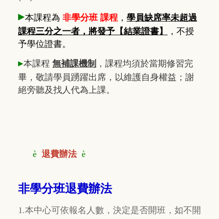
▸
本課程為
非學分班 課程
，
學員缺席率未超過
課程三分之一者，將發予【結業證書】
，不授
予學位證書。
▸
本課程
無補課機制
，課程均須於當期修習完
畢，敬請學員踴躍出席，以維護自身權益；謝
絕旁聽及找人代為上課。
è
退費辦法
è
非學分班退費辦法
1.本中心可依報名人數，決定是否開班，如不開