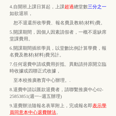
4.自開班上課日算起，上課
超過
總堂數
三分之一
如欲退班，
恕不退還所收學費、報名費及教材(材料)費。
5.開課期間，因個人因素請假者，一概不退缺席
堂課費用。
6.開課期間插班學員，以堂數比例計算學費，報
名費及教材(材料)費另計。
7.任何退費申請或費用折抵、異動請持原開立臨
時收據或四聯正式收據，
至本校推廣教育中心辦理。.
8.退費申請以匯款退費者，請聯繫推廣中心02-
25853851(週一~週五辦理)
9.退費辦法隨報名表單附上，完成報名即
表示學
員同意本中心退費辦法
。