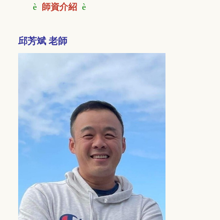
è
師資介紹
è
邱芳斌 老師