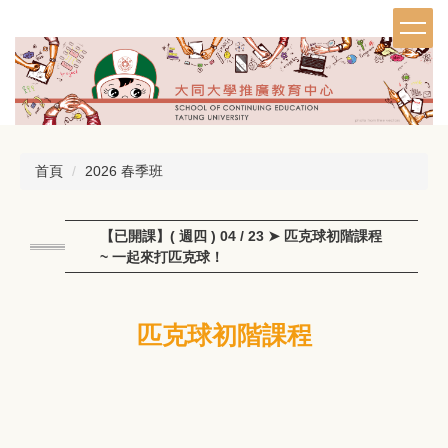
跳
到
主
要
內
容
區
首頁
2026 春季班
【已開課】( 週四 ) 04 / 23 ➤ 匹克球初階課程
~ 一起來打匹克球！
匹克球初階課程