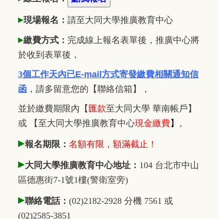
▸
現場報名：
請至大同大學推廣
教
育中心
▸
繳費方式：
完成線上報名表單後，推廣中心將
於收到表單後，
3個工作天內已
E-mail方式寄發繳費相關通知信
函
，
請多留意您的【聯絡信箱】，
並於繳費期限內
【
匯款
至大同大學 華南帳戶】
或 【至大同大學推廣教育中心
現金繳費
】
。
▸
報名期限：
名額有限，額滿截止！
▸
大同大學推廣教育中心地址：
104 台北市中山
區德惠街7-1號1樓(警衛室旁)
▸
聯絡電話：
(02)2182-2928 分機 7561 或
(02)2585-3851