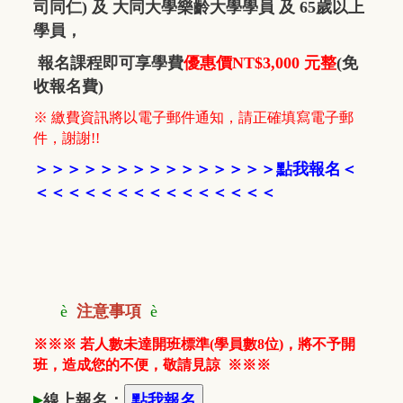
司同仁) 及 大同大學樂齡大學學員 及 65歲以上
學員，
報名課程即可享學費
優惠價NT$3,000 元整
(免
收報名費)
※ 繳費資訊將以電子郵件通知，請正確填寫電子郵
件，謝謝!!
＞
＞
＞
＞
＞
＞
＞
＞
＞
＞
＞
＞
＞
＞
＞
點我報名
＜
＜＜＜
＜＜＜
＜
＜
＜＜＜
＜
＜
＜
＜
è
注意事項
è
※※※ 若人數未達開班標準(學員數8位)，將不予開
班，造成您的不便，敬請見諒
※※※
▸
線上報名：