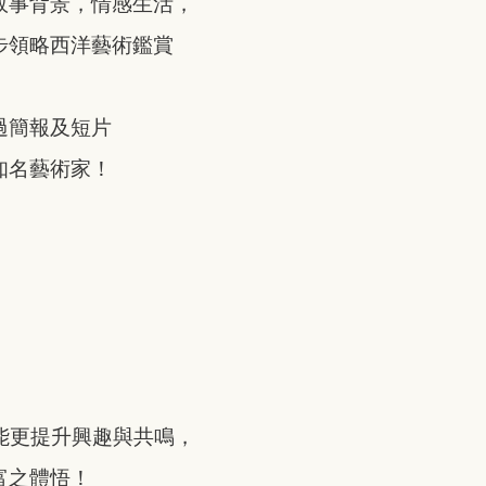
故事背景，情感生活，
步領略西洋藝術鑑賞
。
過簡報及短片
知名藝術家！
，能更提升興趣與共鳴，
富之體悟！