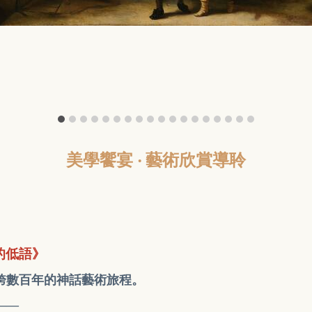
美學饗宴 ‧ 藝術欣賞導聆
的低語》
跨數百年的神話藝術旅程。
——