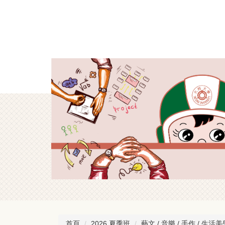
跳
到
主
要
內
容
區
首頁
2026 夏季班
藝文 / 音樂 / 手作 / 生活美