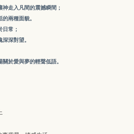
讓神走入凡間的震撼瞬間；
話的兩種面貌。
於日常；
魂深深對望。
場關於愛與夢的輕聲低語。
上
。