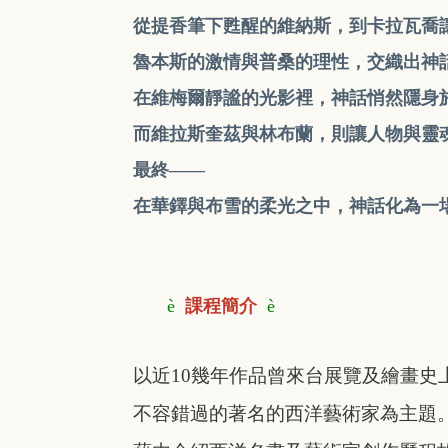
從提香筆下甦醒的維納斯，到卡拉瓦喬
魯本斯的激情與普桑的理性，交織出神
在維梅爾靜謐的光影裡，神話悄然隱身
而維拉斯奎茲與林布蘭，則讓人物與靈
最終——
在華鐸與布雪的柔光之中，神話化為一
è
課程簡介
è
以近10幾年作品曾來台展覽及繪畫史
不容錯過的著名的西洋藝術家為主題