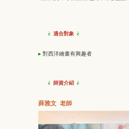
è
適合對象
è
▸
對西洋繪畫有興趣者
è
師資介紹
è
薛雅文
老師