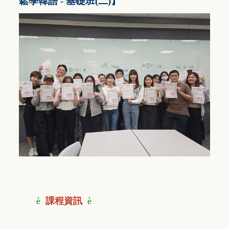
鬆學韓語 - 基礎班(二)
】
è
課程資訊
è