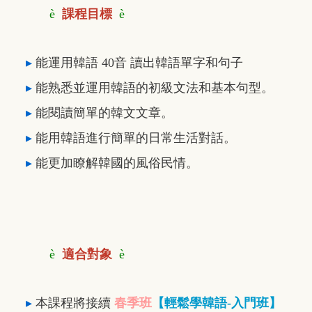
è
課程目標
è
▸
能運用韓語 40音 讀出韓語單字和句子
▸
能熟悉並運用韓語的初級文法和基本句型。
▸
能閱讀簡單的韓文文章。
▸
能用韓語進行簡單的日常生活對話。
▸
能更加瞭解韓國的風俗民情。
è
適合對象
è
▸
本課程將接續
春
季班
【輕鬆學韓語-入門班】