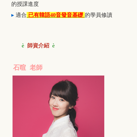
的授課進度
▸
適合
已有韓語40音發音基礎
的學員修讀
è
師資介紹
è
石暄 老師