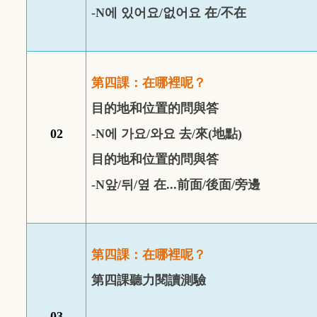
-
N
에
있어요
/
없어요
在
/
不在
第四課：在哪裡呢？
目的地和位置的問與答
02
-
N
에
가요
/
와요
去
/
來
(
地點
)
目的地和位置的問與答
-
N
앞
/
뒤
/
옆
在
...
前面
/
後面
/
旁邊
第四課：在哪裡呢？
第四課聽力閱讀測驗
03