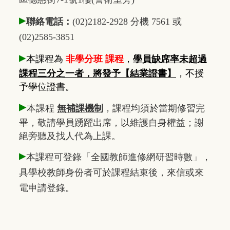
▸
聯絡電話：
(02)2182-2928 分機 7561 或
(02)2585-3851
▸
本課程為
非學分班 課程
，
學員缺席率未超過
課程三分之一者，將發予【結業證書】
，不授
予學位證書。
▸
本課程
無補課機制
，課程均須於當期修習完
畢，敬請學員踴躍出席，以維護自身權益；謝
絕旁聽及找人代為上課。
▸
本課程可登錄「全國教師進修網研習時數」，
具學校教師身份者可於課程結束後，來信或來
電申請登錄。