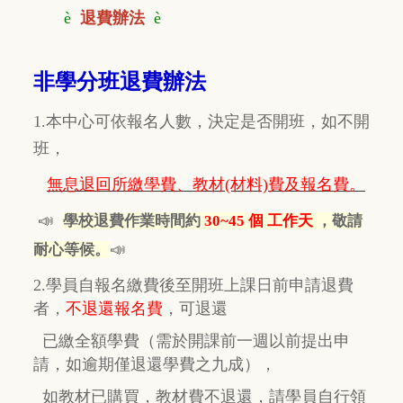
è
退費辦法
è
非學分班退費辦法
1.本中心可依報名人數，決定是否開班，如不開
班，
無息退回所繳學費、教材(材料)費及報名費。
📣
學校退費作業時間約
30~45 個 工作天
，敬請
📣
耐心等候。
2.學員自報名繳費後至開班上課日前申請退費
者，
不退還報名費
，
可退還
已繳全額學費
（需於開課前一週以前提出申
請，如逾期
僅
退還學費之九成），
如教材已購買，教材費
不退還，
請學員自行
領