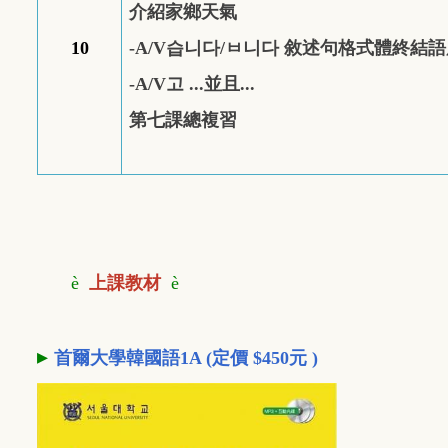
介紹家鄉天氣
10
-
A/V
습니다
/
ㅂ니다
敘述句格式體終結語
-
A/V
고
...
並且...
第七課總複習
è
上課教材
è
▸
首爾大學韓國語1A (定價 $450元 )