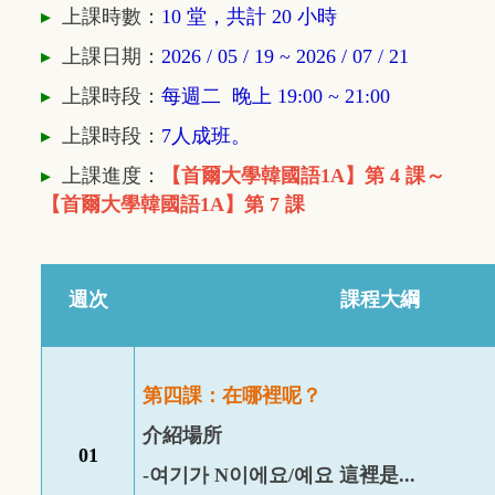
▸
上課時數：
10 堂，共計 20 小時
▸
上課日期：
2026 / 05 / 19 ~ 2026 / 07 / 21
▸
上課時段：
每週二 晚上 19:00 ~ 21
:00
▸
上課時段：
7人成班。
▸
上課進度：
【
首爾大學韓國語1A】第 4 課～
【
首爾大學韓國語1A】第 7
課
週次
課程大綱
第四課：在哪裡呢？
介紹場所
01
-
여기가
N
이에요
/
예요
這裡是
...