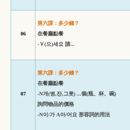
第六課：多少錢？
06
在餐廳點餐
-
Ｖ
(
으
)
세요
請
...
第六課：多少錢？
在餐廳點餐
07
-
N
개
(
병
,
잔
,
그릇
) ...
個
(
瓶、杯、碗
)
詢問物品的價格
-
N
이
/
가
A
아
/
어요
形容詞的用法