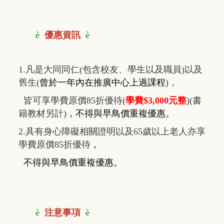
è
優惠資訊
è
1.凡是大同同仁(包含校友、學生以及職員)以及
舊生(
曾於一年內在推廣中心上過課程
)，
皆可享學費原價85折優待(
學費$3,000元整
)(書
籍教材另計)
，
不得與早鳥價重複優惠
。
2.具有身心障礙相關證明以及65歲以上老人亦享
學費原價85折優待
，
不得與早鳥價重複優惠
。
è
注意事項
è