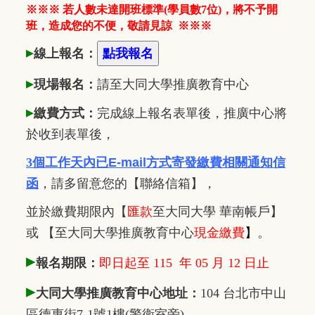
※※※ 若人數未達開班標準(學員數7位)，將不予開
班，造成您的不便，敬請見諒
※※※
▸
線上報名：
▸
現場報名：
請至大同大學推廣
教
育中心
▸
繳費方式：
完成線上報名表單後，推廣中心將
於收到表單後，
3個工作天內已
E-mail方式寄發繳費相關通知信
函
，
請多留意您的【聯絡信箱】，
並於繳費期限內
【
匯款
至大同大學 華南帳戶】
或 【至大同大學推廣教育中心
現金繳費
】
。
▸
報名期限：
即日起至 115 年 05 月 12 日止
▸
大同大學推廣教育中心地址：
104 台北市中山
區德惠街7-1號1樓(警衛室旁)