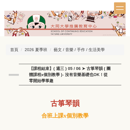
跳
到
主
要
內
容
區
首頁
2026 夏季班
藝文 / 音樂 / 手作 / 生活美學
【課程結束】( 週三 ) 05 / 06 ➤ 古箏琴韻 ( 團
體課程x個別教學 )- 沒有音樂基礎也OK！從
零開始學箏趣
古箏琴韻
合班上課x個別教學