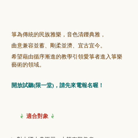
箏為傳統的民族雅樂，音色清鑠典雅，
曲意兼容並蓄、剛柔並濟、宜古宜今。
希望藉由循序漸進的教學引領愛箏者進入箏樂
藝術的領域。
開放試聽(限一堂)，請先來電報名喔！
è
適合對象
è