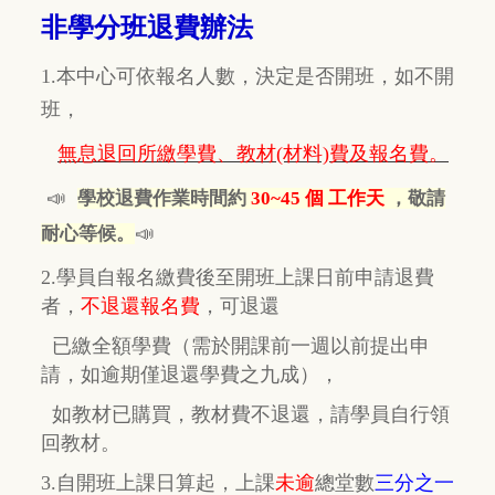
非學分班退費辦法
1.本中心可依報名人數，決定是否開班，如不開
班，
無息退回所繳學費、教材(材料)費及報名費。
📣
學校退費作業時間約
30~45 個 工作天
，敬請
📣
耐心等候。
2.學員自報名繳費後至開班上課日前申請退費
者，
不退還報名費
，
可退還
已繳全額學費
（需於開課前一週以前提出申
請，如逾期
僅
退還學費之九成），
如教材已購買，教材費
不退還，
請學員自行
領
回教材。
3.自開班上課日算起，上課
未逾
總堂數
三分之一