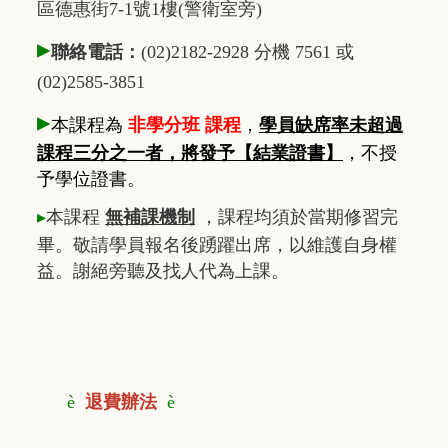
區德惠街7-1號1樓(警衛室旁)
▸
聯絡電話：
(02)2182-2928 分機 7561 或
(02)2585-3851
▸
本課程為
非學分班 課程
，
學員缺席率未超過
課程三分之一者，將發予【結業證書】
，不授
予學位證書。
▸
本課程
無補課機制
，課程均須於當期修習完
畢。敬請學員報名後踴躍出席，以維護自身權
益。謝絕旁聽及找人代為上課。
è
退費辦法
è