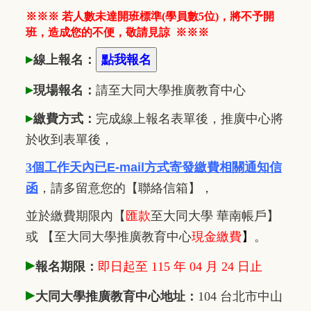
※※※ 若人數未達開班標準(學員數5位)，將不予開
班，造成您的不便，敬請見諒
※※※
▸
線上報名：
▸
現場報名：
請至大同大學推廣
教
育中心
▸
繳費方式：
完成線上報名表單後，推廣中心將
於收到表單後，
3個工作天內已
E-mail方式寄發繳費相關通知信
函
，
請多留意您的【聯絡信箱】，
並於繳費期限內
【
匯款
至大同大學 華南帳戶】
或 【至大同大學推廣教育中心
現金繳費
】
。
▸
報名期限：
即日起至 115 年 04 月 24 日止
▸
大同大學推廣教育中心地址：
104 台北市中山