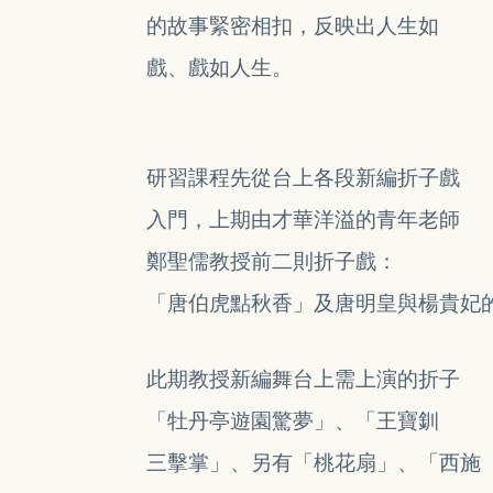
的故事
緊密
相扣，反映出人生如
戲、戲如人生。
研習課程先從台上各段新編折子戲
入門，
上期由才華洋溢的青年老師
鄭聖儒教授前
二則折子戲：
「唐伯虎點秋香」及唐明皇
與
楊貴妃
此期教授新編舞台上需上演的
折子
「牡丹亭遊園驚夢」
、「王寶釧
三擊掌」、
另有「桃花扇」、
「西施