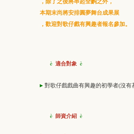
，除了之後將串起
全齣之外，
本期末尚將安排圓夢舞台成果展
，歡迎對歌仔戲有興趣者報名參加。
è
適合對象
è
▸
對歌仔戲戲曲有興趣的初學者(沒有
è
師資介紹
è