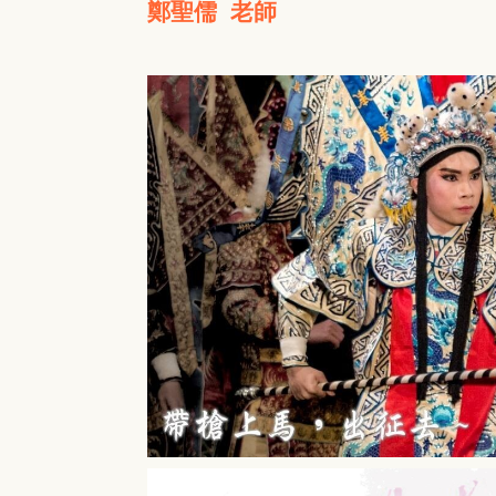
鄭聖儒
老師