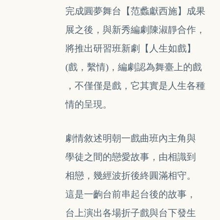
完成
圓夢舞台【范蠡獻西施】成果
展之後，
與新秀編劇陳淑靜合作，
將推出研習班
新劇【人生如戲】
(戲，繫情)，編劇認為
舞臺上的戲
，不僅僅是戲，它其實是
人生各種
情的呈現。
劇情敘述明朝一戲曲班內主角與
學徒
之間的戀愛故事，由相識到
相戀，
幾經波折後終圓滿相守。
這是一齣
台前串起台後的故事，
台上
演出
各場折子戲與台下發生