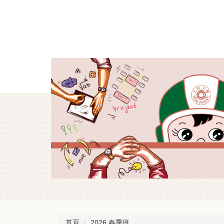
跳
到
主
要
內
容
區
首頁
2026 春季班