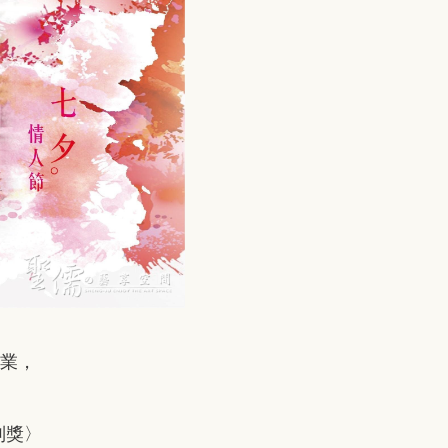
畢業，
別獎〉