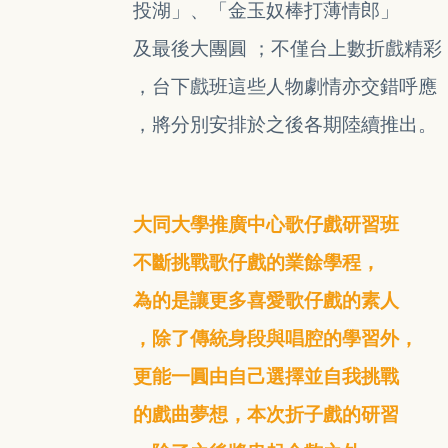
投湖」
、「金玉奴
棒打薄情郎」
及最後大團圓 ；不僅台上數折
戲精彩
，台下戲班這些人物劇情亦交錯呼應
，將分別安排
於之後各期陸續推出。
大同大學推廣中心歌仔戲研習班
不斷
挑戰
歌仔戲的業餘學程，
為的是讓更多喜愛
歌仔戲的素人
，除了傳統身段與唱腔的
學習
外，
更能一圓由自己選擇並自我挑戰
的戲曲
夢想，本次折子戲的研習