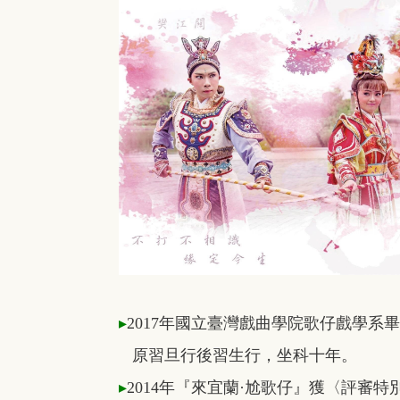
▸
2017年國立臺灣戲曲學院歌仔戲學系
原習旦行後習生行，坐科十年。
▸
2014年『來宜蘭·尬歌仔』獲〈評審特