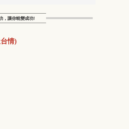
戲帶功，讓你蛻變成功!
台情)