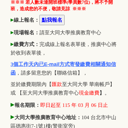
※※※ 若人數未達開班標準(學員數7位)，將不予開
班，造成您的不便，敬請見諒
※※※
▸
線上報名：
▸
現場報名：
請至大同大學推廣
教
育中心
▸
繳費方式：
完成線上報名表單後，推廣中心將
於收到表單後，
3個工作天內已
E-mail方式寄發繳費相關通知信
函
，
請多留意您的【聯絡信箱】，
並於繳費期限內
【
匯款
至大同大學 華南帳戶】
或 【至大同大學推廣教育中心
現金繳費
】
。
▸
報名期限：
即日起至 115 年 03 月 06 日止
▸
大同大學推廣教育中心地址：
104 台北市中山
區德惠街7-1號1樓(警衛室旁)