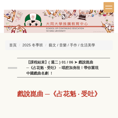
跳
到
主
要
內
容
區
首頁
2025 冬季班
藝文 / 音樂 / 手作 / 生活美學
【課程結束】( 週二 ) 01 / 06 ➤ 戲說崑曲
─《占花魁 ‧ 受吐》－唱腔加身段！帶你重現
中國戲曲名劇 ！
戲說崑曲 ─
《占花魁 ‧ 受吐》