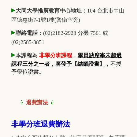
▸
大同大學推廣教育中心地址：
104 台北市中山
區德惠街7-1號1樓(警衛室旁)
▸
聯絡電話：
(02)2182-2928 分機 7561 或
(02)2585-3851
▸
本課程為
非學分班課程
，
學員缺席率未超過
課程三分之一者，將發予【結業證書】
，不授
予學位證書。
è
退費辦法
è
非學分班退費辦法