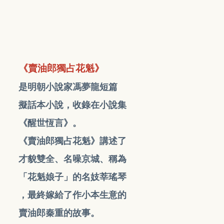
《賣油郎獨占花魁》
是明朝小說家馮夢龍短篇
擬話本小說，收錄在小說集
《醒世恆言》。
《賣油郎獨占花魁》講述了
才貌雙全、名噪京城、稱為
「花魁娘子」的名妓莘瑤琴
，最終嫁給了作小本生意的
賣油郎秦重的故事。