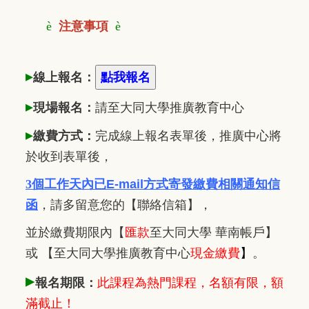
è
注意事項
è
▸
線上報名：
▸
現場報名：
請至大同大學推廣
教
育中心
▸
繳費方式：
完成線上報名表單後，推廣中心將
於收到表單後，
3個工作天內已
E-mail方式寄發繳費相關通知信
函
，
請多留意您的【聯絡信箱】，
並於繳費期限內
【
匯款
至大同大學 華南帳戶】
或 【至大同大學推廣教育中心
現金繳費
】
。
▸
報名期限：
此課程為熱門課程，名額有限，額
滿截止！