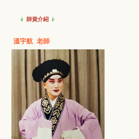
è
師資介紹
è
溫宇航 老師