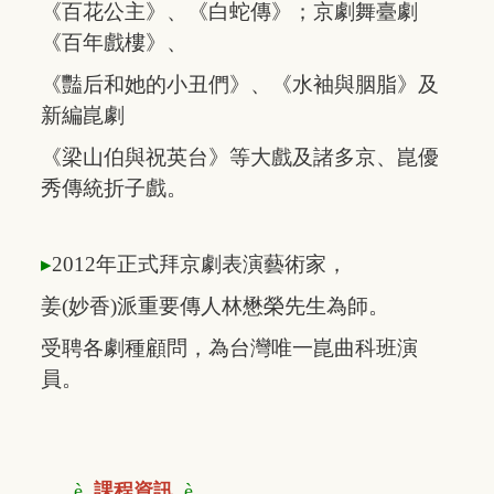
《百花公主》、
《白蛇傳》；
京劇舞
臺劇
《百年戲樓》
、
《豔后和她的
小丑們》、
《水袖與胭脂》
及
新編崑劇
《梁山
伯與祝英台》
等大戲及諸多京、崑
優
秀傳統折子戲。
▸
2012年正式拜京劇表演藝術家，
姜(妙香)派
重要傳人林懋榮先生為師。
受聘各劇種顧問，
為台灣唯一崑曲科班演
員。
è
課程資訊
è