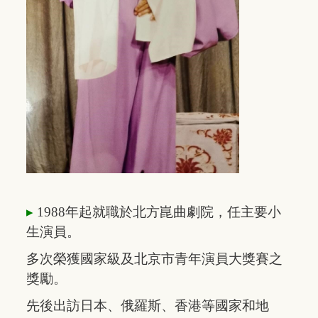
▸
1988年起就職於北方崑曲劇院，
任
主要
小
生演員。
多次
榮獲
國家級
及
北京
市
青年
演員
大獎賽之
獎勵。
先
後
出訪
日本、俄羅斯、香港等國家和地