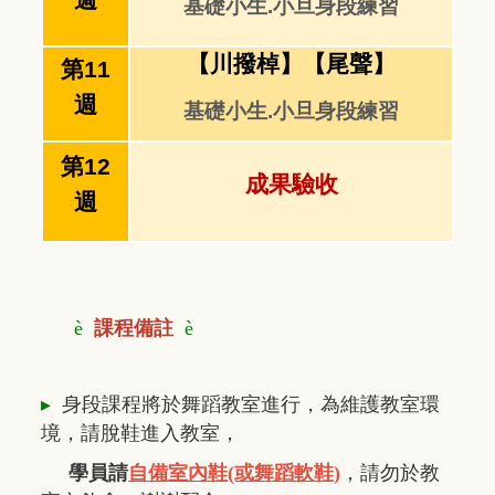
週
基礎小生.小旦身段練習
【川撥棹】【尾聲】
第11
週
基礎小生.小旦身段練習
第12
成果驗收
週
è
課程備註
è
▸
身段課程將於舞蹈教室進行，
為維護教室環
境，請
脫鞋進入教室，
學員請
自備室內鞋(或舞蹈軟鞋)
，
請勿於教