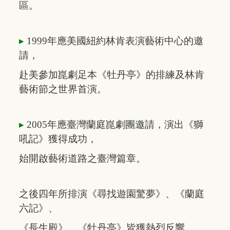
區。
▸
1999年應美國紐約林肯表演藝術中心
的
邀
請
，
赴美
參加
崑劇足本
《牡丹亭》
的排練
及林肯
藝術節
之世界首演。
▸
2005年應臺灣蘭庭崑劇團邀請，
演出
《獅
吼記》
獲得
成功，
始開啟
藝術
道路
之臺灣篇章。
之後四年所排演《尋找遊園驚夢》、
《蘭
庭
六記》、
《長生殿》
、
《牡丹亭》
皆獲
熱烈反響。