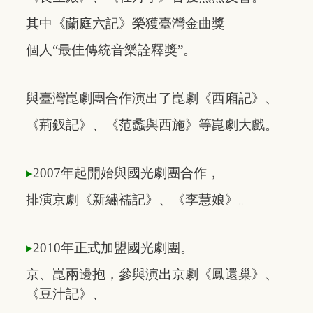
其中
《蘭庭六記》榮獲臺灣
金曲獎
個人
“最佳傳統
音
樂
詮釋獎”。
與
臺灣崑劇團
合作演出了
崑劇《西廂記》、
《荊釵記》
、
《范蠡與西施》
等崑劇大戲。
▸
2007年起開始與國光劇團合作，
排演
京劇《新繡襦記》、
《李慧娘》。
▸
2010年正式加盟國光劇團。
京、崑兩邊抱，參與演出
京劇《鳳還巢》、
《豆汁記》、