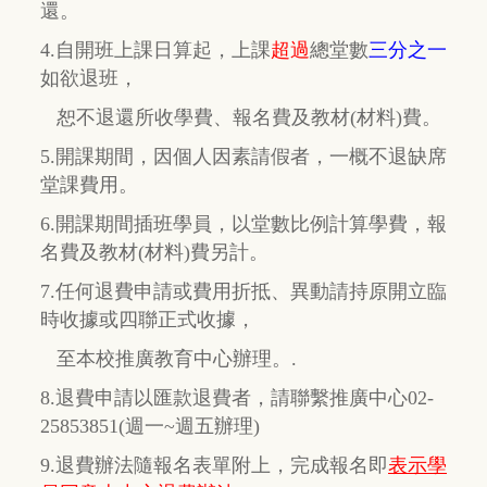
還。
4.自開班上課日算起，上課
超過
總堂數
三分之一
如欲退班，
恕不退還所收學費、報名費及教材(材料)費。
5.開課期間，因個人因素請假者，一概不退缺席
堂課費用。
6.開課期間插班學員，以堂數比例計算學費，報
名費及教材(材料)費另計。
7.任何退費申請或費用折抵、異動請持原開立臨
時收據或四聯正式收據，
至本校推廣教育中心辦理。.
8.退費申請以匯款退費者，請聯繫推廣中心02-
25853851(週一~週五辦理)
9.退費辦法隨報名表單附上，完成報名即
表示學