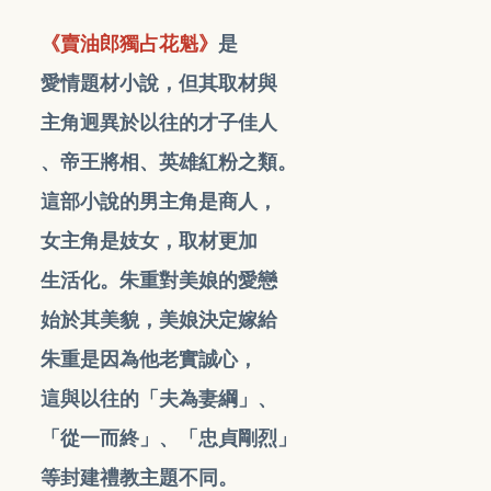
《賣油郎獨占花魁》
是
愛情題材小說，但其取材
與
主角迥異於以往的才子佳人
、帝王將相、英雄紅粉之類。
這部小說的男主角是商人，
女主角是妓女，取材更加
生活化。朱重對美娘的愛戀
始於其美貌，美娘決定嫁給
朱重是因為他老實誠心，
這與以往的「夫為妻綱」、
「從一而終」、「忠貞剛烈」
等封建禮教主題不同。