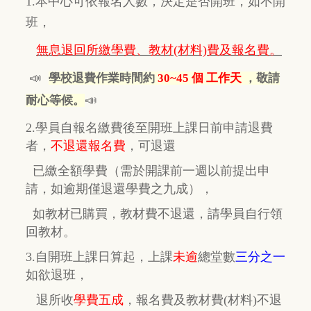
1.本中心可依報名人數，決定是否開班，如不開
班，
無息退回所繳學費、教材(材料)費及報名費。
📣
學校退費作業時間約
30~45 個 工作天
，敬請
📣
耐心等候。
2.學員自報名繳費後至開班上課日前申請退費
者，
不退還報名費
，
可退還
已繳全額學費
（需於開課前一週以前提出申
請，如逾期
僅
退還學費之九成），
如教材已購買，教材費
不退還，
請學員自行
領
回教材。
3.自開班上課日算起，上課
未逾
總堂數
三分之一
如欲退班，
退所收
學費五成
，
報名費及教材費(材料)不退