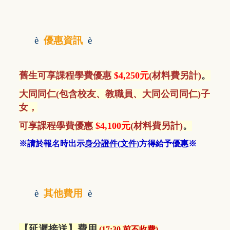
è
優惠資訊
è
舊生
可享課程學費優惠
$4,250元
(材料費另計)
。
大同同仁(包含校友、教職員、大同公司同仁)子
女，
可享課程學費優惠
$4,100元
(材料費另計)
。
※請於報名時出示
身分證件(文件)
方得給予優惠※
è
其他費用
è
【延遲接送】費用
(
17:30 前不收費
)