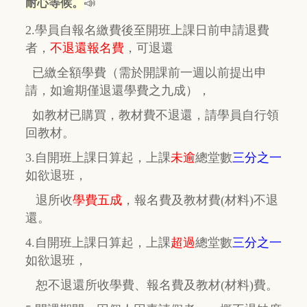
📣
耐心等候。
2.學員自報名繳費後至開班上課日前申請退費
者，
不退還報名費
，
可退還
已繳全額學費
（需於開課前一週以前提出申
請，如逾期
僅
退還學費之九成），
如教材已購買，教材費
不退還，
請學員自行
領
回教材。
3.自開班上課日算起，上課
未逾
總堂數
三分之一
如欲退班，
退所收
學費五成
，
報名費及教材費(材料)不退
還。
4.自開班上課日算起，上課
超過
總堂數
三分之一
如欲退班，
恕不退還所收學費、報名費及教材(材料)費。