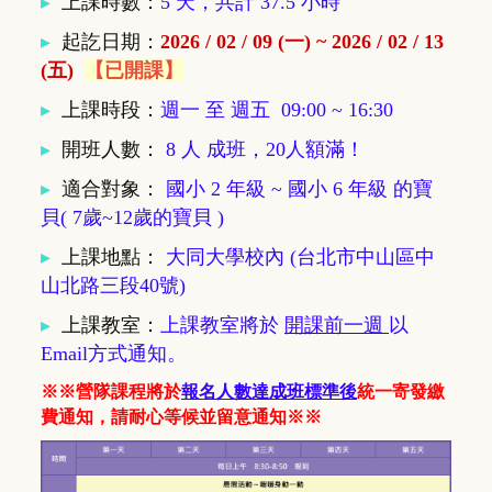
▸
上課時數：
5 天，共計 37.5 小時
▸
起訖日期：
2026 / 02 / 09 (一) ~ 2026 / 02 / 13
(五)
【已開課】
▸
上課時段：
週一 至 週五 09:00 ~ 16:30
▸
開班人數
：
8 人 成班，20人額滿！
▸
適合對象
：
國小 2 年級
~
國小 6 年級
的寶
貝( 7歲~12歲的寶貝 )
▸
上課地點
：
大同大學校內 (台北市中山區中
山北路三段40號)
▸
上課教室
：
上課教室將於
開課前一週
以
Email方式通知。
※※營隊課程將於
報名人數達成班標準後
統一寄發繳
費通知，請耐心等候並留意通知※※