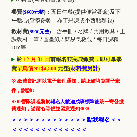
餐費(
)
：五日
午餐(提供便當餐盒)及下
$600元整
午點心(營養餅乾、布丁果凍或小西點麵包)；
教材費(
)
：
含手冊 / 名牌 / 共用教具 / 上
$950元整
課教材：筆 / 圖畫紙 / 簡易急救包 / 每日課程
DIY等 。
▸
於
12 月 31 日
前報名並完成繳費，即可享學
費
早鳥價NT$4,500
元整
(
材料費另計
)
※
繳費資訊將以電子郵件通知，請正確填寫電子郵
件，謝謝!!
※※營隊課程將於
報名人數達成班標準後
統一寄發繳
費通知，請耐心等候並留意通知※※
＞＞＞＞＞＞＞＞＞＞
＞＞
＞
點我報名
＜
＜
＜＜
＜＜＜
＜＜＜＜＜＜＜＜