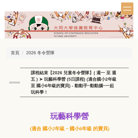
跳
到
主
要
內
容
區
首頁
2026 冬令營隊
課程結束【2026 兒童冬令營隊】( 週一 至 週
五 ) ➤ 玩藝科學營 (5日課程) (適合國小2年級
至 國小6年級的寶貝) - 動動手~動動腦~一起
玩科學！
玩藝科學營
(適合
國小2年級
~
國小6年級
的寶貝)