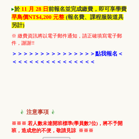
▸
於
11 月 28 日
前報名並完成繳費，即可享學費
早鳥價NT$4
,200 元整
(報名費、課程服裝道具
另計)
※ 繳費資訊將以電子郵件通知，請正確填寫電子郵
件，謝謝!!
＞
＞
＞
＞
＞
＞
＞
＞
＞
＞
＞
＞
＞
＞
＞
點我報名
＜
＜＜＜
＜＜＜
＜
＜
＜＜＜
＜
＜
＜
＜
è
注意事項
è
※※※ 若人數未達開班標準(學員數7位)，將不予開
班，造成您的不便，敬請見諒 ※※※