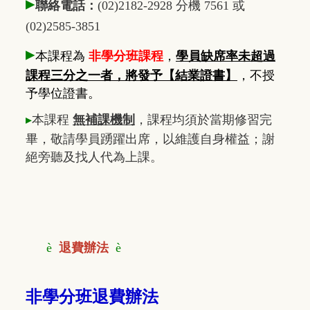
▸
聯絡電話：
(02)2182-2928 分機 7561 或
(02)2585-3851
▸
本課程為
非學分班課程
，
學員缺席率未超過
課程三分之一者，將發予【結業證書】
，不授
予學位證書。
▸
本課程
無補課機制
，課程均須於當期修習完
畢，敬請學員踴躍出席，以維護自身權益；謝
絕旁聽及找人代為上課。
è
退費辦法
è
非學分班退費辦法