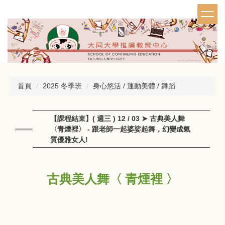
跳
到
主
要
內
容
區
首頁
2025 冬季班
身心悠活 / 運動美體 / 舞蹈
【課程結束】( 週三 ) 12 / 03 ➤ 古典美人舞
〈青煙裡〉 - 跟老師一起婆娑起舞，幻變成氣
質優雅女人!
古典美人舞〈 青煙裡 〉