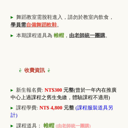
▸
舞蹈教室需脫鞋進入，請勿於教室內飲食，
學員需
自備舞蹈軟鞋
。
▸
本期課程道具為
帷帽
，
由老師統一團購
。
è
收費資訊
è
▸
新生報名費:
NT$300
元整
(曾於一年內在推廣
中心上過課程之舊生免繳，體驗課程不適用)
▸
課程學費:
NT$ 4,800
元整
(課程服裝道具另
計)
▸
帷帽
課程道具：
(由老師統一團購)