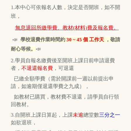
1.本中心可依報名人數，決定是否開班，如不開
班，
無息退回所繳學費、教材(材料)費及報名費。
📣
學校退費作業時間約
30 ~ 45 個 工作天
，敬請
📣
耐心等候。
2.學員自報名繳費後至開班上課日前申請退費
者，
不退還報名費
，
可退還
已繳全額學費
（需於開課前一週以前提出申
請，如逾期
僅
退還學費之九成），
如教材已購買，教材費
不退還，
請學員自行
領
回教材。
3.自開班上課日算起，上課
未逾
總堂數
三分之一
如欲退班，