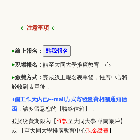
è
注意事項
è
▸
線上報名：
▸
現場報名：
請至大同大學推廣
教
育中心
▸
繳費方式：
完成線上報名表單後，推廣中心將
於收到表單後，
3個工作天內已
E-mail方式寄發繳費相關通知信
函
，
請多留意您的【聯絡信箱】，
並於繳費期限內
【
匯款
至大同大學 華南帳戶】
或 【至大同大學推廣教育中心
現金繳費
】
。