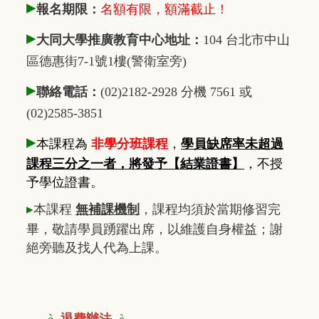
▸
報名期限：
名額有限，額滿截止！
▸
大同大學推廣教育中心地址：
104 台北市中山
區德惠街7-1號1樓(警衛室旁)
▸
聯絡電話：
(02)2182-2928 分機 7561 或
(02)2585-3851
▸
本課程為
非學分班課程
，
學員缺席率未超過
課程三分之一者，將發予【結業證書】
，不授
予學位證書。
▸
本課程
無補課機制
，課程均須於當期修習完
畢，敬請學員踴躍出席，以維護自身權益；謝
絕旁聽及找人代為上課。
è
退費辦法
è