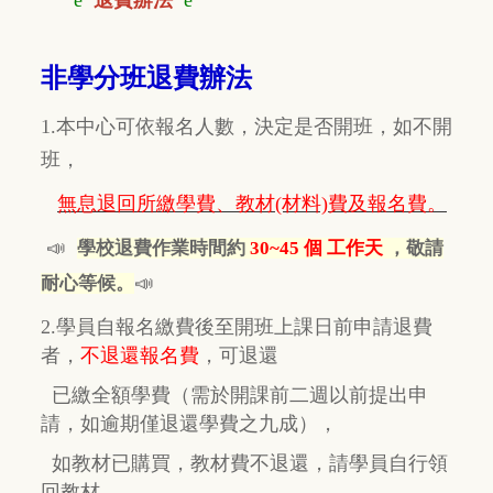
非學分班退費辦法
1.本中心可依報名人數，決定是否開班，如不開
班，
無息退回所繳學費、教材(材料)費及報名費。
📣
學校退費作業時間約
30~45 個 工作天
，敬請
📣
耐心等候。
2.學員自報名繳費後至開班上課日前申請退費
者，
不退還報名費
，
可退還
已繳全額學費
（需於開課前二週以前提出申
請，如逾期
僅
退還學費之九成），
如教材已購買，教材費
不退還，
請學員自行
領
回教材。