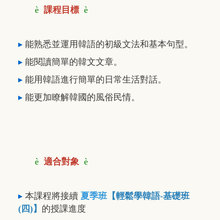
è
課程目標
è
▸
能熟悉並運用韓語的初級文法和基本句型。
▸
能閱讀簡單的韓文文章。
▸
能用韓語進行簡單的日常生活對話。
▸
能更加瞭解韓國的風俗民情。
è
適合對象
è
▸
本課程將接續
夏
季班
【輕鬆學韓語-基礎班
(四
)】
的授課進度