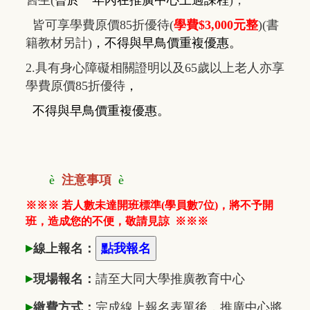
皆可享學費原價85折優待(
學費$3,000元整
)(書
籍教材另計)
，
不得與早鳥價重複優惠
。
2.具有身心障礙相關證明以及65歲以上老人亦享
學費原價85折優待
，
不得與早鳥價重複優惠
。
è
注意事項
è
※※※ 若人數未達開班標準(學員數7位)，將不予開
班，造成您的不便，敬請見諒
※※※
▸
線上報名：
▸
現場報名：
請至大同大學推廣
教
育中心
▸
繳費方式：
完成線上報名表單後，推廣中心將