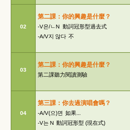
第二課：你的興趣是什麼？
02
-V
은
/
ㄴ
N
動詞冠形型
過去式
-A/V
지
않다
不
第二課：你的興趣是什麼？
03
第二課聽力閱讀測驗
第三課：你去過演唱會嗎？
04
-A/V(
으
)
면
如果...
-V
는
N
動詞冠
形型 (
現在式)