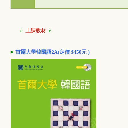
è
上課教材
è
▸
首爾大學韓國語2A(定價 $450元 )