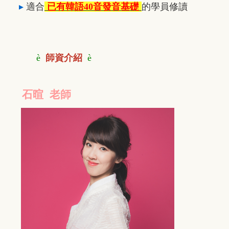
▸
適合
已有韓語40音發音基礎
的學員修讀
è
師資介紹
è
石暄 老師