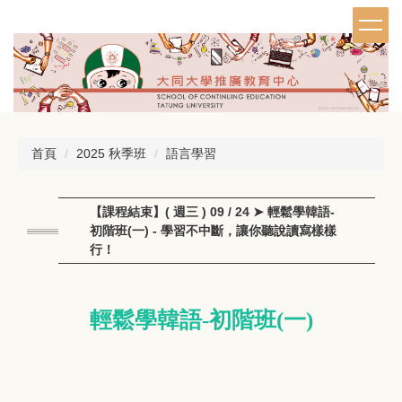
跳
到
主
要
內
容
區
首頁
2025 秋季班
語言學習
【課程結束】( 週三 ) 09 / 24 ➤ 輕鬆學韓語-
初階班(一) - 學習不中斷，讓你聽說讀寫樣樣
行！
輕鬆學韓語-初階班(一)