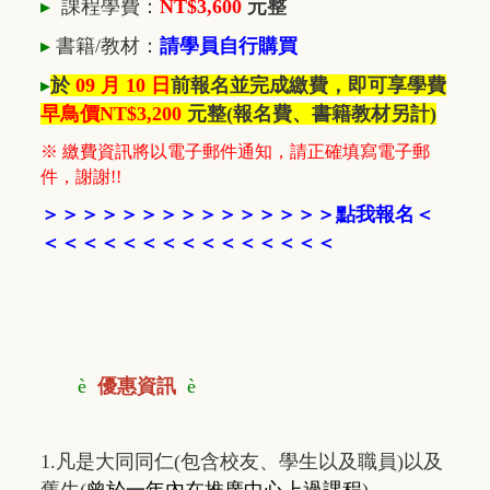
▸
課程學費：
NT$3,600
元整
▸
書籍/教材
：
請學員自行購買
▸
於
09 月 10 日
前報名並完成繳費，即可享學費
早鳥價NT$3,200
元整
(報名費、書籍教材另計)
※ 繳費資訊將以電子郵件通知，請正確填寫電子郵
件，謝謝!!
＞
＞
＞
＞
＞
＞
＞
＞
＞
＞
＞
＞
＞
＞
＞
點我報名
＜
＜＜＜
＜＜＜
＜
＜
＜＜＜
＜
＜
＜
＜
è
優惠資訊
è
1.凡是大同同仁(包含校友、學生以及職員)以及
舊生(
曾於一年內在推廣中心上過課程
)，