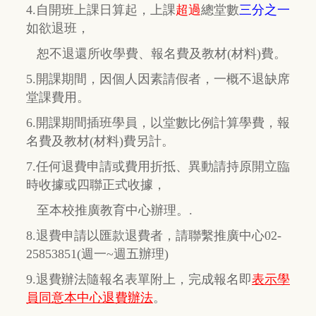
4.自開班上課日算起，上課
超過
總堂數
三分之一
如欲退班，
恕不退還所收學費、報名費及教材(材料)費。
5.開課期間，因個人因素請假者，一概不退缺席
堂課費用。
6.開課期間插班學員，以堂數比例計算學費，報
名費及教材(材料)費另計。
7.任何退費申請或費用折抵、異動請持原開立臨
時收據或四聯正式收據，
至本校推廣教育中心辦理。.
8.退費申請以匯款退費者，請聯繫推廣中心02-
25853851(週一~週五辦理)
9.退費辦法隨報名表單附上，完成報名即
表示學
員同意本中心退費辦法
。