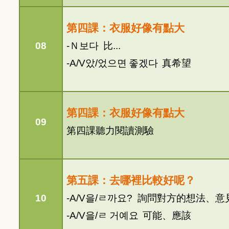
第四課：衣服好像有點大
08
-
Ｎ
보다
比
...
-A/V
았
/
었으면
좋겠다
真希望
第四課：衣服好像有點大
09
第四課聽力閱讀測驗
第五課：去哪裡比較好呢？
10
-A/V
을
/
ㄹ까요
?
詢問對方的想法、意
-A/V
을
/
ㄹ
거예요
可能、應該