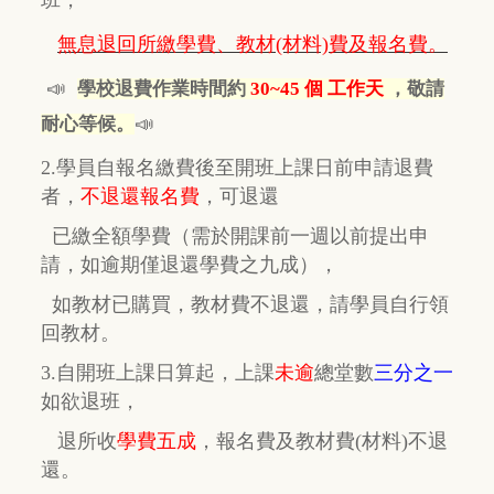
無息退回所繳學費、教材(材料)費及報名費。
📣
學校退費作業時間約
30~45 個 工作天
，敬請
📣
耐心等候。
2.學員自報名繳費後至開班上課日前申請退費
者，
不退還報名費
，
可退還
已繳全額學費
（需於開課前一週以前提出申
請，如逾期
僅
退還學費之九成），
如教材已購買，教材費
不退還，
請學員自行
領
回教材。
3.自開班上課日算起，上課
未逾
總堂數
三分之一
如欲退班，
退所收
學費五成
，
報名費及教材費(材料)不退
還。