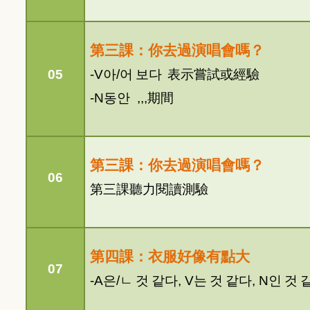
第三課：你去過演唱會嗎？
05
-V
아
/
어
보다
表示嘗試或經驗
-N
동안
,,,
期間
第三課：你去過演唱會嗎？
06
第三課聽力閱讀測驗
第四課：衣服好像有點大
07
-A
은
/
ㄴ
것
같다
, V
는
것
같다
, N
인
것