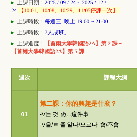
▸
上課日期：
2025 / 09 / 24 ~ 2025 / 12 /
24
【10.01、10/08、10/29、11/05停課一次】
▸
上課時段：
每週三 晚上 19:00 ~ 21
:00
▸
上課時段：
7人成班。
▸
上課進度：
【
首爾大學韓國語2A】第 2 課～
【
首爾大學韓國語2A】第 5
課
週次
課程大綱
第二課：你的興趣是什麼？
01
-V
는
것
做
...
這件事
-V
을
/
ㄹ
줄
알다
/
모르다
會
/
不會