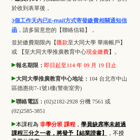
於收到表單後，
3個工作天內已
E-mail方式寄發繳費相關通知信
函
，
請多留意您的【聯絡信箱】，
並於繳費期限內
【
匯款
至大同大學 華南帳戶】
或 【至大同大學推廣教育中心
現金繳費
】
。
▸
報名期限：
即日起至114 年 09 月 19 日止
▸
大同大學推廣教育中心地址：
104 台北市中山
區德惠街7-1號1樓(警衛室旁)
▸
聯絡電話：
(02)2182-2928 分機 7561 或
(02)2585-3851
▸
本課程為
非學分班 課程
，
學員缺席率未超過
課程三分之一者，將發予【結業證書】
，不授