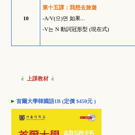
第十五課：我想去旅遊
10
-A/V(
으
)
면
如果...
-V
는
N
動詞冠
形型 (
現在式)
è
上課教材
è
▸
首爾大學韓國語1B (定價 $450元 )