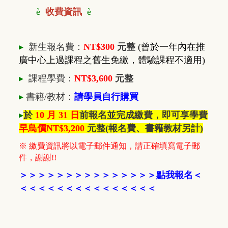
è
收費資訊
è
▸
新生報名費：
NT$300
元整
(曾於一年內在推
廣中心上過課程之舊生免繳，體驗課程不適用)
▸
課程學費：
NT$3,600
元整
▸
書籍/教材
：
請學員自行購買
▸
於
10 月 31 日
前報名並完成繳費，即可享學費
早鳥價NT$3,200
元整
(報名費、書籍教材另計)
※ 繳費資訊將以電子郵件通知，請正確填寫電子郵
件，謝謝!!
＞
＞
＞
＞
＞
＞
＞
＞
＞
＞
＞
＞
＞
＞
＞
點我報名
＜
＜＜＜
＜＜＜
＜
＜
＜＜＜
＜
＜
＜
＜