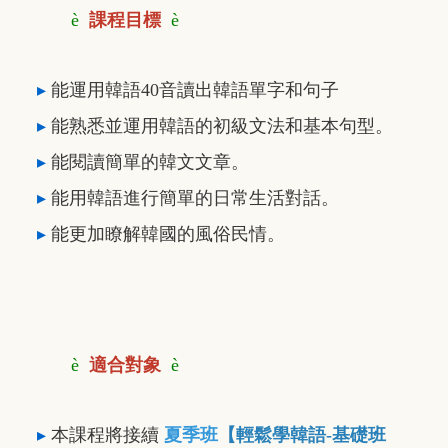
è
課程目標
è
▸
能運用韓語40音讀出韓語單字和句子
▸
能熟悉並運用韓語的初級文法和基本句型。
▸
能閱讀簡單的韓文文章。
▸
能用韓語進行簡單的日常生活對話。
▸
能更加瞭解韓國的風俗民情。
è
適合對象
è
▸
本課程將接續
夏
季班
【輕鬆學韓語-基礎班