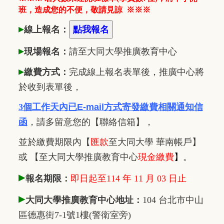
班，造成您的不便，敬請見諒
※※※
▸
線上報名：
▸
現場報名：
請至大同大學推廣
教
育中心
▸
繳費方式：
完成線上報名表單後，推廣中心將
於收到表單後，
3個工作天內已
E-mail方式寄發繳費相關通知信
函
，
請多留意您的【聯絡信箱】，
並於繳費期限內
【
匯款
至大同大學 華南帳戶】
或 【至大同大學推廣教育中心
現金繳費
】
。
▸
報名期限：
即日起至114 年 11 月 03 日止
▸
大同大學推廣教育中心地址：
104 台北市中山
區德惠街7-1號1樓(警衛室旁)