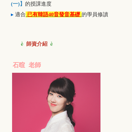
(一)】
的授課進度
▸
適合
已有韓語40音發音基礎
的學員修讀
è
師資介紹
è
石暄 老師