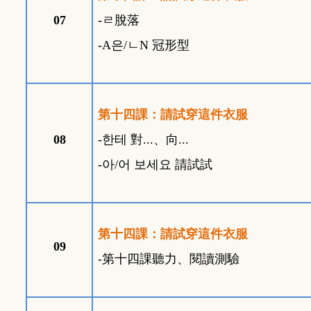
07
-
ㄹ
脫落
-A
은
/
ㄴ
N
冠形型
第十四課：請試穿這件衣服
08
-
한테
對
...
、向
...
-
아
/
어
보세요
請試試
第十四課：請試穿這件衣服
09
-
第十四課聽力、閱讀測驗