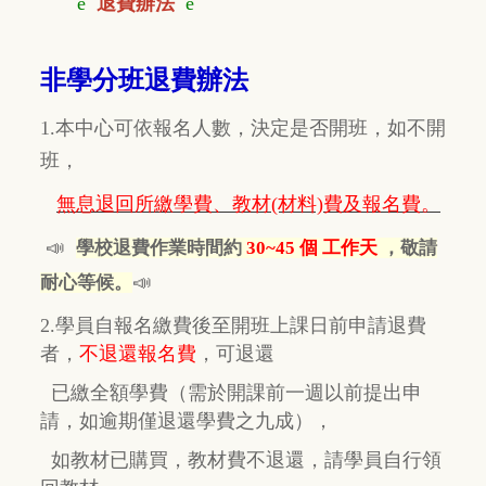
è
退費辦法
è
非學分班退費辦法
1.本中心可依報名人數，決定是否開班，如不開
班，
無息退回所繳學費、教材(材料)費及報名費。
📣
學校退費作業時間約
30~45 個 工作天
，敬請
📣
耐心等候。
2.學員自報名繳費後至開班上課日前申請退費
者，
不退還報名費
，
可退還
已繳全額學費
（需於開課前一週以前提出申
請，如逾期
僅
退還學費之九成），
如教材已購買，教材費
不退還，
請學員自行
領