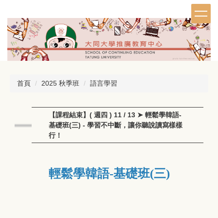
跳
到
主
要
內
容
區
首頁
2025 秋季班
語言學習
【課程結束】( 週四 ) 11 / 13 ➤ 輕鬆學韓語-
基礎班(三) - 學習不中斷，讓你聽說讀寫樣樣
行！
輕鬆學韓語-基礎班(三)