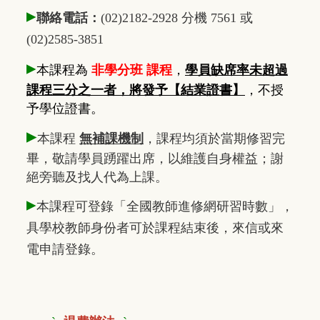
▸
聯絡電話：
(02)2182-2928 分機 7561 或
(02)2585-3851
▸
本課程為
非學分班 課程
，
學員缺席率未超過
課程三分之一者，將發予【結業證書】
，不授
予學位證書。
▸
本課程
無補課機制
，課程均須於當期修習完
畢，敬請學員踴躍出席，以維護自身權益；謝
絕旁聽及找人代為上課。
▸
本課程可登錄「全國教師進修網研習時數」，
具學校教師身份者可於課程結束後，來信或來
電申請登錄。