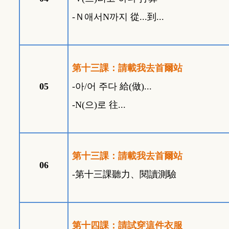
-
Ｎ
애서
N
까지
從
...
到
...
第十三課：請載我去首爾站
05
-
아
/
어
주다
給
(
做
)...
-N(
으
)
로
往
...
第十三課：請載我去首爾站
06
-
第十三課聽力、閱讀測驗
第十四課：請試穿這件衣服