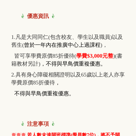
è
優惠資訊
è
1.凡是大同同仁(包含校友、學生以及職員)以及
舊生(
曾於一年內在推廣中心上過課程
)，
皆可享學費原價85折優待(
學費$3,000元整
)(書
籍教材另計)
，
不得與早鳥價重複優惠
。
2.具有身心障礙相關證明以及65歲以上老人亦享
學費原價85折優待
，
不得與早鳥價重複優惠
。
è
注意事項
è
※※※ 若人數未達開班標準(學員數7位)，將不予開