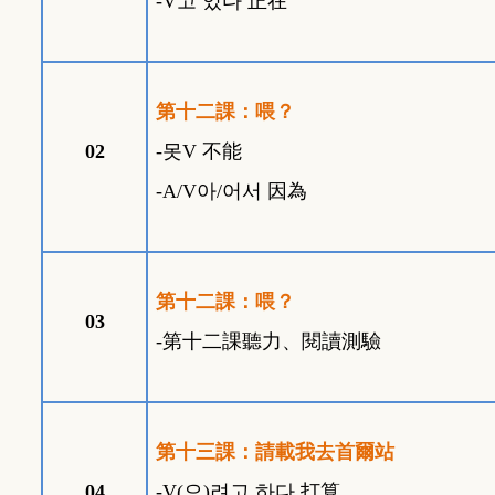
-V
고
있다
正在
第十二課：喂？
02
-
못
V
不能
-A/V
아
/
어서
因為
第十二課：喂？
03
-
第十二課聽力、閱讀測驗
第十三課：請載我去首爾站
04
-V(
으
)
려고
하다
打算