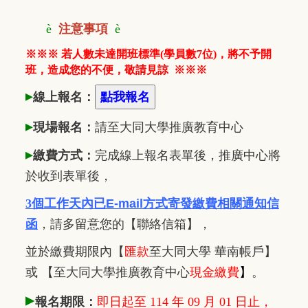
è
注意事項
è
※※※ 若人數未達開班標準(學員數7位)，將不予開
班，造成您的不便，敬請見諒 ※※※
▸
線上報名：
▸
現場報名：
請至大同大學推廣
教
育中心
▸
繳費方式：
完成線上報名表單後，推廣中心將
於收到表單後，
3個工作天內已
E-mail方式寄發繳費相關通知信
函
，
請多留意您的【聯絡信箱】，
並於繳費期限內
【
匯款
至大同大學 華南帳戶】
或 【至大同大學推廣教育中心
現金繳費
】
。
▸
報名期限：
即日起至 114 年 09 月 01 日止，