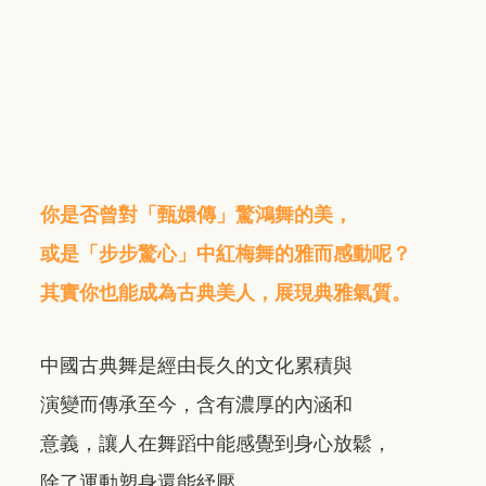
你是否曾對「甄嬛傳」驚鴻舞的美，
或是「步步驚心」中紅梅舞的雅而感
動呢？
其實你也能成為古典美人，展
現典雅氣質。
中國古典舞是經由長久的文化累積與
演變
而
傳承至今，
含有濃厚的內涵和
意義，
讓人在
舞蹈中能感覺到身心放
鬆，
除了運動塑身還
能紓壓。