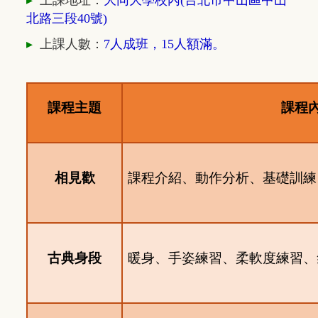
▸
上課地址：
大同大學校內(
台北市中山區中山
北路三段40號)
▸
上課人數：
7人成班，15人額滿。
課程主題
課程
相見歡
課程介紹、動作分析、基礎訓練
古典身段
暖身、手姿練習、柔軟度練習、