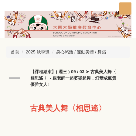
跳
到
主
要
內
容
區
首頁
2025 秋季班
身心悠活 / 運動美體 / 舞蹈
【課程結束】( 週三 ) 09 / 03 ➤ 古典美人舞〈
相思遙 〉 - 跟老師一起婆娑起舞，幻變成氣質
優雅女人!
古典美人舞〈相思遙〉