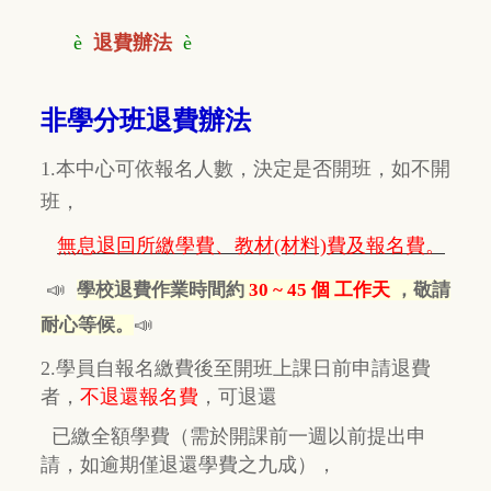
è
退費辦法
è
非學分班退費辦法
1.本中心可依報名人數，決定是否開班，如不開
班，
無息退回所繳學費、教材(材料)費及報名費。
📣
學校退費作業時間約
30 ~ 45 個 工作天
，敬請
📣
耐心等候。
2.學員自報名繳費後至開班上課日前申請退費
者，
不退還報名費
，
可退還
已繳全額學費
（需於開課前一週以前提出申
請，如逾期
僅
退還學費之九成），