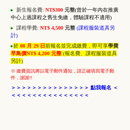
▸
新生報名費:
NT$300
元整
(曾於一年內在推廣
中心上過課程之舊生免繳，體驗課程不適用)
▸
課程學費:
NT$ 4,500
元整
(課程服裝道具另
計)
▸
於
08 月 29 日
前報名並完成繳費，即可享
學費
早鳥價NT$ 4
,200 元整
(報名費、課程服裝道具
另計)
※ 繳費資訊將以電子郵件通知，請正確填寫電子郵
件，謝謝!!
＞
＞
＞
＞
＞
＞
＞
＞
＞
＞
＞
＞
＞
＞
＞
點我報名
＜
＜＜＜
＜＜＜
＜
＜
＜＜＜
＜
＜
＜
＜