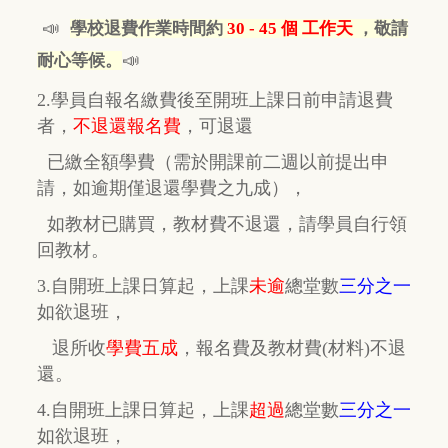
📣
學校退費作業時間約
30 - 45 個 工作天
，敬請
📣
耐心等候。
2.學員自報名繳費後至開班上課日前申請退費
者，
不退還報名費
，
可退還
已繳全額學費
（需於開課前二週以前提出申
請，如逾期
僅
退還學費之九成），
如教材已購買，教材費
不退還，
請學員自行
領
回教材。
3.自開班上課日算起，上課
未逾
總堂數
三分之一
如欲退班，
退所收
學費五成
，
報名費及教材費(材料)不退
還。
4.自開班上課日算起，上課
超過
總堂數
三分之一
如欲退班，