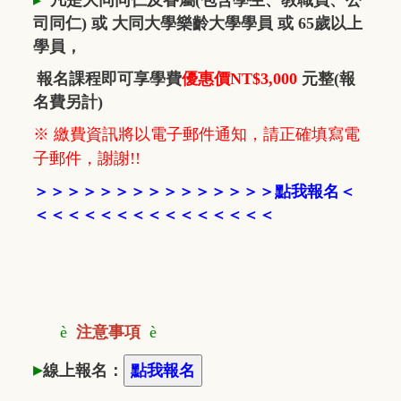
司同仁) 或 大同大學樂齡大學學員 或 65歲以上
學員，
報名課程即可享學費
優惠價NT$3,000
元整(報
名費另計)
※ 繳費資訊將以電子郵件通知，請正確填寫電
子郵件，謝謝!!
＞
＞
＞
＞
＞
＞
＞
＞
＞
＞
＞
＞
＞
＞
＞
點我報名
＜
＜＜＜
＜＜＜
＜
＜
＜＜＜
＜
＜
＜
＜
è
注意事項
è
▸
線上報名：