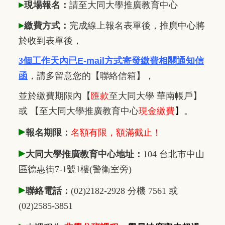
▸
現場報名：
請至大同大學推廣
教
育中心
▸
繳費方式：
完成線上報名表單後，推廣中心將
於收到表單後，
3個工作天內已
E-mail方式寄發繳費相關通知信
函
，
請多留意您的【聯絡信箱】，
並於繳費期限內
【
匯款
至大同大學 華南帳戶】
或 【至大同大學推廣教育中心
現金繳費
】
。
▸
報名期限：
名額有限，額滿截止！
▸
大同大學推廣教育中心地址：
104 台北市中山
區德惠街7-1號1樓(警衛室旁)
▸
聯絡電話：
(02)2182-2928 分機 7561 或
(02)2585-3851