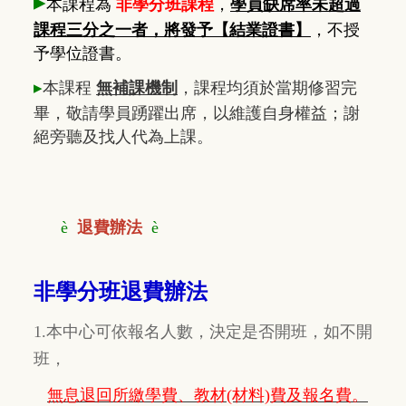
▸
本課程為
非學分班課程
，
學員缺席率未超過
課程三分之一者，將發予【結業證書】
，不授
予學位證書。
▸
本課程
無補課機制
，課程均須於當期修習完
畢，敬請學員踴躍出席，以維護自身權益；謝
絕旁聽及找人代為上課。
è
退費辦法
è
非學分班退費辦法
1.本中心可依報名人數，決定是否開班，如不開
班，
無息退回所繳學費、教材(材料)費及報名費。