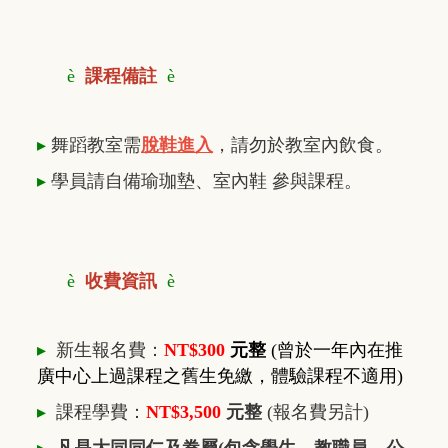
è
課程備註
è
▸
舞蹈教室需
脫鞋進入
，請勿於教室內飲食。
▸
學員請自備瑜珈墊、室內鞋 參與課程。
è
收費資訊
è
▸
新生報名費：
NT$300
元整
(曾於一年內在推
廣中心上過課程之舊生免繳，體驗課程不適用)
▸
課程學費：
NT$3,500
元整
(報名費另計)
▸
凡是大同同仁及眷屬(包含學生、教職員、公