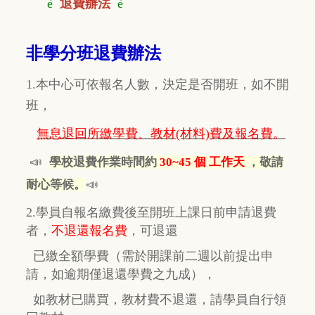
è
退費辦法
è
非學分班退費辦法
1.本中心可依報名人數，決定是否開班，如不開
班，
無息退回所繳學費、教材(材料)費及報名費。
📣
學校退費作業時間約
30~45 個 工作天
，敬請
📣
耐心等候。
2.學員自報名繳費後至開班上課日前申請退費
者，
不退還報名費
，
可退還
已繳全額學費
（需於開課前二週以前提出申
請，如逾期
僅
退還學費之九成），
如教材已購買，教材費
不退還，
請學員自行
領