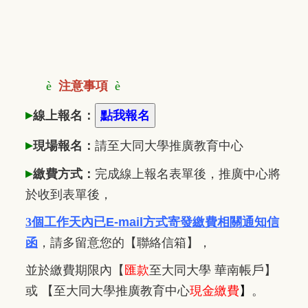
è
注意事項
è
▸
線上報名：
▸
現場報名：
請至大同大學推廣
教
育中心
▸
繳費方式：
完成線上報名表單後，推廣中心將
於收到表單後，
3個工作天內已
E-mail方式寄發繳費相關通知信
函
，
請多留意您的【聯絡信箱】，
並於繳費期限內
【
匯款
至大同大學 華南帳戶】
或 【至大同大學推廣教育中心
現金繳費
】
。