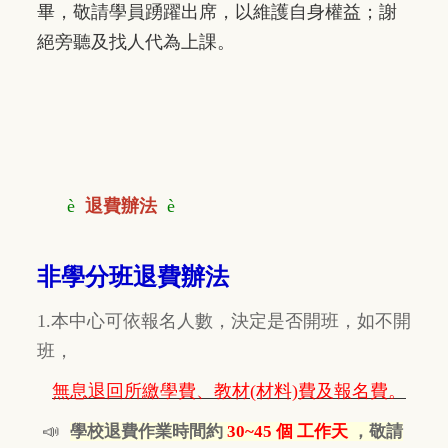
畢，敬請學員踴躍出席，以維護自身權益；謝
絕旁聽及找人代為上課。
è
退費辦法
è
非學分班退費辦法
1.本中心可依報名人數，決定是否開班，如不開
班，
無息退回所繳學費、教材(材料)費及報名費。
📣
學校退費作業時間約
30~45 個 工作天
，敬請