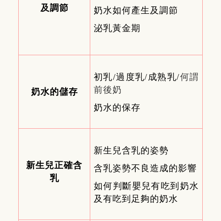
及調節
奶水如何產生及調節
泌乳黃金期
初乳/過度乳/成熟乳/
何謂
前後奶
奶水的儲存
奶水的保存
新生兒含乳的姿勢
新生兒正確含
含乳姿勢不良造成的影響
乳
如何判斷嬰兒有吃到奶水
及有吃到足夠的奶水