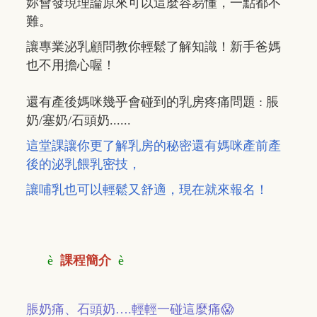
妳會發現理論原來可以這麼容易懂，一點都不
難。
讓專業泌乳顧問教你輕鬆了解知識！新手爸媽
也不用擔心喔！
還有產後媽咪幾乎會碰到的乳房疼痛問題 : 脹
奶/塞奶/石頭奶......
這堂課讓你更了解乳房的秘密還有媽咪產前產
後的泌乳餵乳密技，
讓哺乳也可以輕鬆又舒適，現在就來報名！
è
課程簡介
è
脹奶痛、石頭奶….輕輕一碰這麼痛😱