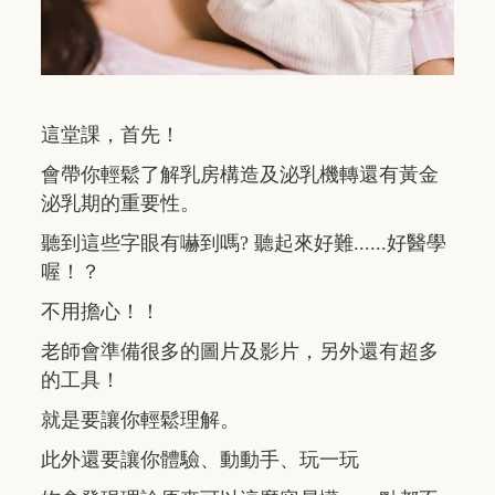
這堂課，首先！
會帶你輕鬆了解乳房構造及泌乳機轉還有黃金
泌乳期的重要性。
聽到這些字眼有嚇到嗎?
聽起來好難......
好醫學
喔！？
不用擔心！！
老師會準備很多的圖片及影片，
另外還有超多
的工具！
就是要讓你輕鬆理解。
此外還要讓你體驗、動動手、玩一玩