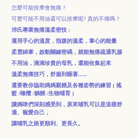
怎麼可能按摩會無痛 ?
可麼可能不用油還可以按摩呢? 真的不痛嗎 ?
沛氏專業無痛溫柔密技 :
運用手心的溫度，指腹的溫柔，掌心的能量
柔雲綿掌，啟動關鍵密碼，就能無痛疏通乳腺
不用油，滴滴珍貴的母乳，還能收集起來
溫柔無痛技巧，舒服到睡著......
還要教你協助媽媽親餵及各種姿勢的練習
( 搖
籃 /橄欖 /躺餵 /生物哺育 )
讓媽咪們深刻感受到，原來哺乳可以是這樣舒
適、寵愛自己，
讓哺乳之路更順利、更長久。