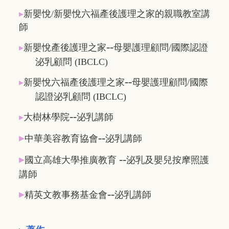
▸
新嬰悅/新嬰悅六福產後護理之家的親職教室講
師
--
▸
新嬰悅產後護理之家
母嬰護理顧問/國際認證
泌乳顧問 (IBCLC)
--
▸
新嬰悅六福產後護理之家
母嬰護理顧問/國際
認證泌乳顧問 (IBCLC)
--
▸
大樹林學院
泌乳講師
▸
--
中華美容教育協會
泌乳講師
▸
--
國立高雄大學推廣教育
泌乳及嬰兒按摩照護
講師
▸
--
精英文教事務基金會
泌乳講師