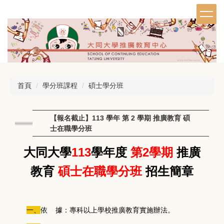
跳
到
主
要
內
容
區
首頁
學分班課程
碩士學分班
【報名截止】113 學年 第 2 學期 推廣教育 碩
士在職學分班
大同大學
113
學年度
第2學期
推廣
教育
碩士在職學分班
招生簡章
一、
依 據：專科以上學校推廣教育實施辦法。