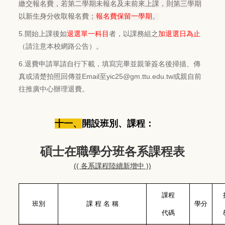
繳交報名費，若第二學期未報名及未前來上課，則第三學期
以新生身分收取報名費；
報名費保留一學期
。
5.
開始上課後如
退選單一科目
者，以課務組之
加退選日為止
（請注意本校網路公告）。
6.
退費申請單請自行下載，填寫完畢並親筆簽名後掃描、傳
真或清楚拍照回傳並Email至yic25@gm.ttu.edu.tw或親自前
往推廣中心辦理退費。
十一、
開設班別、課程：
碩士在職學分班各系課程表
(( 各系課程陸續新增中 ))
課程
班別
課 程 名 稱
學分
代碼