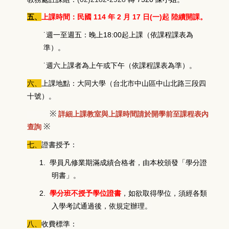
五、
上課時間：民國 114 年 2 月 17 日(一)起 陸續開課。
˙週一至週五：晚上18:00起上課（依課程課表為
準）。
˙週六上課者為上午或下午（依課程課表為準）。
六、
上課地點：大同大學（台北市中山區中山北路三段四
十號）。
※
詳細上課教室與上課時間請於開學前至課程表內
※
查詢
七、
證書授予：
1.
學員凡修業期滿成績合格者，由本校頒發「學分證
明書」。
2.
學分班不授予學位證書
，如欲取得學位，須經各類
入學考試通過後，依規定辦理。
八、
收費標準：