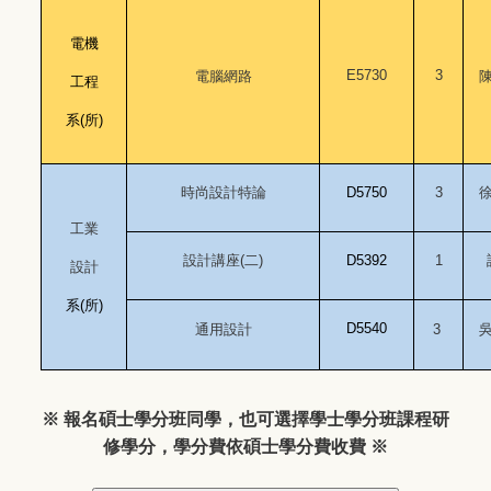
電機
E5730
3
電腦網路
工程
系(所)
D5750
3
時尚設計特論
工業
D5392
1
設計講座(二)
設計
系(所)
D5540
3
通用設計
※ 報名碩士學分班同學，也可選擇學士學分班課程研
修學分，學分費依碩士學分費收費 ※