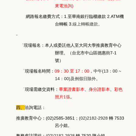
來電洽詢)
網路報名繳費方式：1.至華南銀行臨櫃繳款 2.ATM機
台轉帳 3.
線上轉帳繳款。
-
˙現場報名：本人或委託他人至大同大學推廣教育中心
辦理。（台北市中山區德惠街7-1
號）
˙現場報名時間：
09：30
至 17：00
，中午(13：00 ~
14：00)及例假日除外。
˙現場需繳交資料：
畢業證書影本
、
身分證影本
、
彩色
照片1張
。
四、
洽詢電話：
推廣教育中心：(02)2585-3851
；(02)2182-2928
轉 7533
呂小姐。
教務處註課組：
(02)2182-2928
轉 7520 陳小姐。