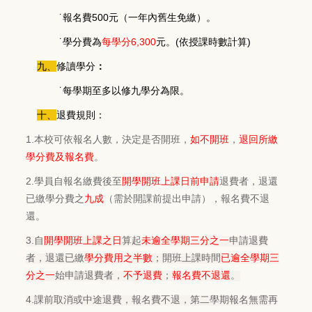
˙報名費500元（一年內舊生免繳）。
˙學分費為
每學分6,300
元。(依授課時數計算)
九、
修讀學分
：
˙每學期至多以修九學分為限。
十、
退費規則：
1.
本校可依報名人數，決定是否開班，
如不開班
，
退回所繳
學分費及報名費
。
2.
學員自報名繳費後至
開學開班上課日前申請
退費者，退還
已繳學分費之
九成
（需於開課前提出申請），報名費不退
還。
3.
自
開學開班上課之日
算起
未逾全學期三分之一
申請退費
者，退還已繳
學分費用之半數
；開班上課時間
已逾全學期三
分之一
始申請退費者，
不予退費
；
報名費不退還
。
4.
課前取消或中途退費，報名費不退，第二學期報名無需再