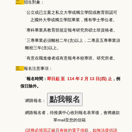
二、
招生對象：
˙公立或已立案之私立大學或獨立學院或教育部認可
之國外大學或獨立學院畢業，獲有學士學位者。
˙專科畢業具教育部規定報考研究所碩士班資格者。
˙三專畢業必須離校二年(含)以上，二專及五專畢業須
離校三年(含)以上。
˙有意在職進修者或有意報考本校專班、研究所者。
三、
報名注意事項：
˙報名時間：
即日起 至 114 年 2 月 13 日(四) 止
，例
假日除外。
˙網路報名：
網路報名者，待推廣中心收到報名表單後，會將繳款
單mail至您的信箱
(
請務必填寫正確且有效的電子信箱，如無法提供請