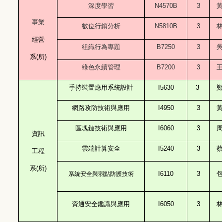
深度學習
N4570B
3
事業
數位行銷分析
N5810B
3
經營
組織行為專題
B7250
3
系(所)
綠色永續管理
B7200
3
3
手持裝置應用系統設計
I5630
I4950
3
網路攻防技術與應用
I6060
3
區塊鏈技術與應用
資訊
I5240
3
雲端計算安全
工程
系(所)
I6110
3
系統安全與弱點防護技術
I6050
資通安全鑑識與應用
3