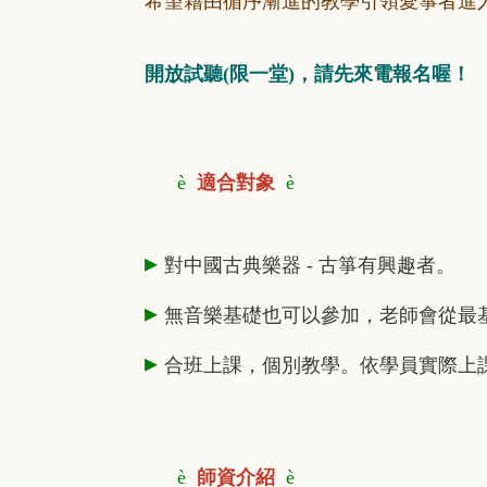
希望藉由循序漸進的教學引領愛箏者進
開放試聽(限一堂)，請先來電報名喔！
è
適合對象
è
▸
對中國古典樂器 - 古箏有興趣者。
▸
無音樂基礎也可以參加，老師會從最
▸
合班上課，個別教學。依學員實際上
è
師資介紹
è