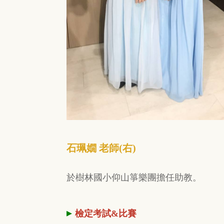
石珮嫺 老師(右)
於樹林國小仰山箏樂團擔任助教。
▸
檢定考試&比賽