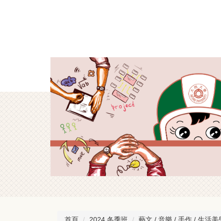
跳
到
主
要
內
容
區
首頁
2024 冬季班
藝文 / 音樂 / 手作 / 生活美