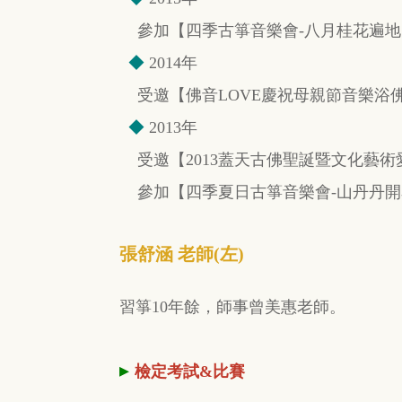
參加【四季古箏音樂會-八月桂花遍地
◆
2014年
受邀【佛音LOVE慶祝母親節音樂浴
◆
2013年
受邀【2013蓋天古佛聖誕暨文化藝
參加【四季夏日古箏音樂會-山丹丹開
張舒涵 老師(左)
習箏10年餘，師事曾美惠老師。
▸
檢定考試&比賽