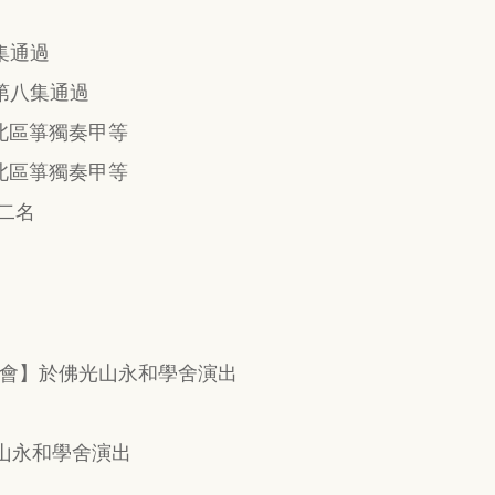
集通過
第八集通過
組北區箏獨奏甲等
組北區箏獨奏甲等
第二名
會】於佛光山永和學舍演出
山永和學舍演出