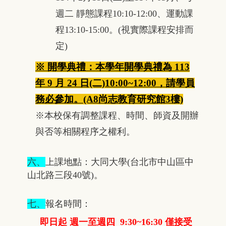
週二 靜態課程10:10-12:00、運動課
程13:10-15:00。
(視實
際課程安排而
定)
※ 開學典禮：本學年開學典禮為
113
年
9 月 24 日(二)10:00~12:00，請學員
務必參加。(A8尚志教育研究館3樓)
※
本校保有調整課程、時間、師資及開辦
與否等相關程序之權利。
六、
上課地點：大同大學(台北市中山區中
山北路三段40號)。
七、
報名時間：
即日起 週一至週四 9:30~16:30 僅接受