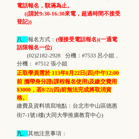
電話報名，額滿為止。
((請於9:30-16:30來電，超過時間不接受
登記))
八、
報名方式：
(僅接受電話報名)
(一通電
話限報名一位)
(02)2182-2928 分機：#7533 呂小姐 、
分機： #7512 張小姐
正取學員需於 113年8月22日(四)中午12:00
前 攜帶身分證
(課程報名使用)
及繳交費用
$3000，若8/22(四)前無法完成將取消資
格。
繳費及資料填寫地點：台北市中山區德惠
街7-1號1樓(大同大學推廣教育中心)
九、
其他注意事項：