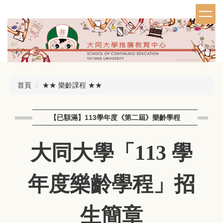
跳
到
主
要
內
容
區
首頁
★★ 樂齡課程 ★★
【已額滿】113學年度《第二屆》樂齡學程
大同大學「113 學
年度樂齡學程」招
生簡章