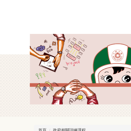
跳
到
主
要
內
容
區
首頁
政府相關訓練課程