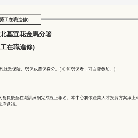
/勞工在職進修)
北基宜花金馬分署
勞工在職進修)
具就業保險、勞保或農保身分。(※ 無勞保者，可自費參加。)
入會員後至在職訓練網完成線上報名。本中心將依產業人才投資方案線上
依序遞補。