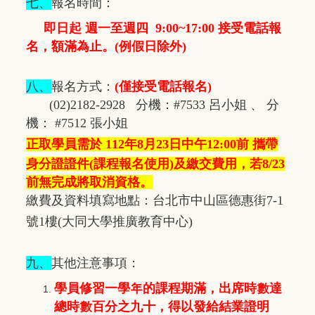
七、
報名時間：
即日起 週一至週四 9:00~17:00 接受電話報
名，額滿為止。(例假日除外)
八、
報名方式：
(僅接受電話報名)
(02)2182-2928 分機：#7533 呂小姐 、 分
機： #7512 張小姐
正取學員需於 112年8月23日中午12:00前 攜帶
身分證證件
(課程報名使用)
及繳交費用，若8/23
前無完成將取消資格。
繳費及資料填寫地點：台北市中山區德惠街7-1
號1樓(大同大學推廣教育中心)
九、
其他注意事項：
學員修習一學年的課程期滿，出席時數達
總時數百分之九十，得以發給結業證明