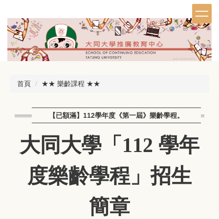
跳
到
主
要
內
容
區
首頁
★★ 樂齡課程 ★★
【已額滿】112學年度《第一屆》樂齡學程。
大同大學「112 學年
度樂齡學程」招生
簡章