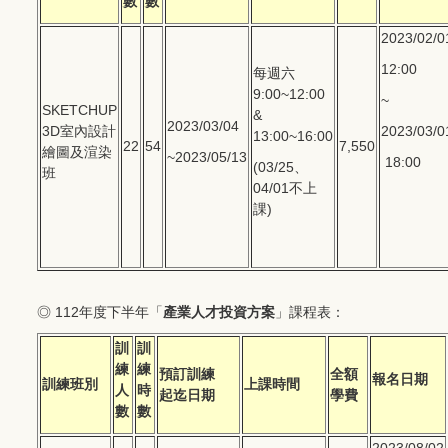
數
數
2023/02/0
12:00
每週六
9:00~12:00
~
SKETCHUP
&
2023/03/04
3D室內設計
2023/03/0
13:00~16:00
22
54
7,550
繪圖及渲染
~2023/05/13
18:00
(03/25、
班
04/01不上
課)
◎ 112年度下半年「
產業人才投資方案
」課程表：
訓
訓
練
練
預訂訓練
全額
報名日期
訓練班別
上課時間
人
時
起迄日期
學費
數
數