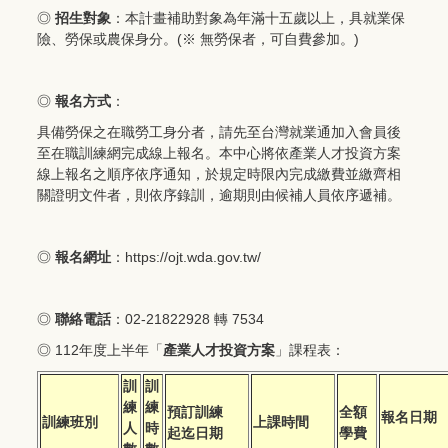
◎
招生對象
：本計畫補助對象為年滿十五歲以上，具就業保
險、勞保或農保身分。(※ 無勞保者，可自費參加。)
◎
報名方式
：
具備勞保之在職勞工身分者，請先至台灣就業通加入會員後
至在職訓練網完成線上報名。本中心將依產業人才投資方案
線上報名之順序依序通知，於規定時限內完成繳費並繳齊相
關證明文件者，則依序錄訓，逾期則由候補人員依序遞補。
◎
報名網址
：
https://ojt.wda.gov.tw/
◎
聯絡電話
：02-21822928 轉 7534
◎ 112年度上半年「
產業人才投資方案
」課程表：
訓
訓
練
練
預訂訓練
全額
報名日期
訓練班別
上課時間
人
時
起迄日期
學費