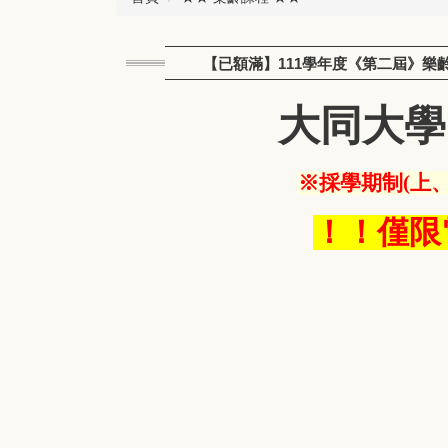
【已額滿】111學年度《第二屆》樂
大同大學
※採學期制(上
！！僅限