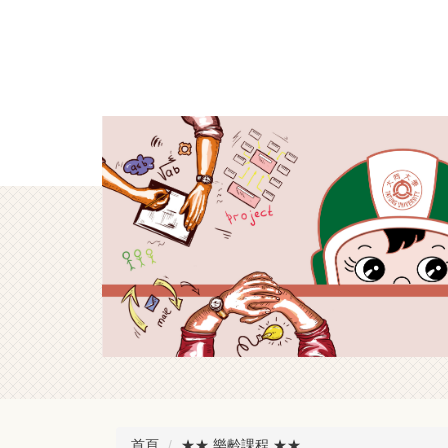
跳
到
主
要
內
容
區
首頁
★★ 樂齡課程 ★★