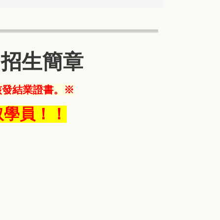
」招生簡章
核發結業證書。※
取學員！！