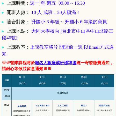
▸
上課時間：
週一 至 週五 09:00 ~ 16:30
▸
開班人數
：
10 人 成班，20人額滿！
▸
適合對象
：
升國小 3 年級 ~ 升國小 6 年級的寶貝
▸
上課地點
：
大同大學校內 (台北市中山區中山北路三
段40號)
▸
上課教室
：
上課教室將於
開課前一週
以Email方式通
知。
※※營隊課程將於
報名人數達成班標準後
統一寄發繳費通知，
請耐心等候並留意通知※※