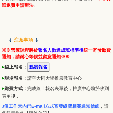
班退費申請辦法
』
è
注意事項
è
※※營隊課程將於
報名人數達成班標準後
統一寄發繳費
通知，請耐心等候並留意通知※※
▸
線上報名：
▸
現場報名：
請至大同大學推廣
教
育中心
▸
繳費方式：
完成線上報名表單後，推廣中心將於收到
表單後，
3個工作天內已
E-mail方式寄發繳費相關通知信函
，
請