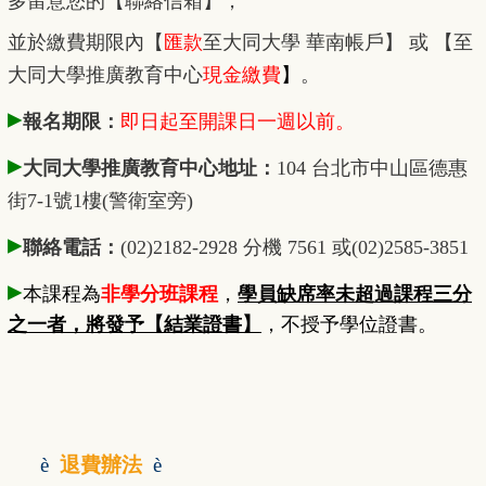
多留意您的【聯絡信箱】，
並於繳費期限內
【
匯款
至大同大學 華南帳戶】 或 【至
大同大學推廣教育中心
現金繳費
】
。
▸
報名期限：
即日起至開課日一週以前。
▸
大同大學推廣教育中心地址：
104 台北市中山區德惠
街7-1號1樓(警衛室旁)
▸
聯絡電話：
(02)2182-2928 分機 7561 或(02)2585-3851
▸
本課程為
非學分班課程
，
學員缺席率未超過課程三分
之一者，將發予【結業證書】
，不授予學位證書。
è
退費辦法
è