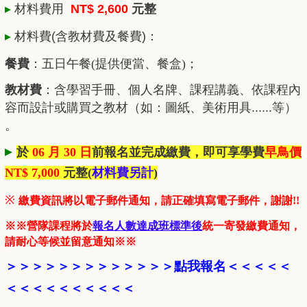
▸
材料費用
NT$ 2,600
元整
▸
材料費
(含教材費及餐費)
：
餐費
：五日
午餐(提供便當、餐盒
)；
教材費
：
含學習手冊、個人名牌、課程講義、依課程內
容而設計或購買之教材（如：圖紙、美術用具......等）
。
▸
於
06 月 30 日
前報名並完成繳費，即可享學費
早鳥價
NT$ 7,000
元整
(
材料費另計
)
※
繳費資訊將以電子郵件通知，請正確填寫電子郵件，謝謝!!
※※營隊課程將於
報名人數達成班標準後
統一寄發繳費通知，
請耐心等候並留意通知※※
＞＞＞＞＞＞＞＞＞＞
＞＞
＞
點我報名
＜
＜＜＜
＜
＜＜
＜＜＜＜＜＜＜＜