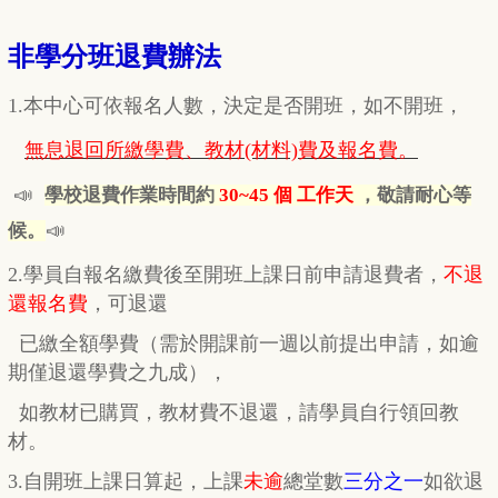
非學分班退費辦法
1.本中心可依報名人數，決定是否開班，如不開班，
無息退回所繳學費、教材(材料)費及報名費。
📣
學校退費作業時間約
30~45 個 工作天
，敬請耐心等
📣
候。
2.學員自報名繳費後至開班上課日前申請退費者，
不退
還報名費
，
可退還
已繳全額學費
（需於開課前一週以前提出申請，如逾
期
僅
退還學費之九成），
如教材已購買，教材費
不退還，
請學員自行
領回教
材。
3.自開班上課日算起，上課
未逾
總堂數
三分之一
如欲退