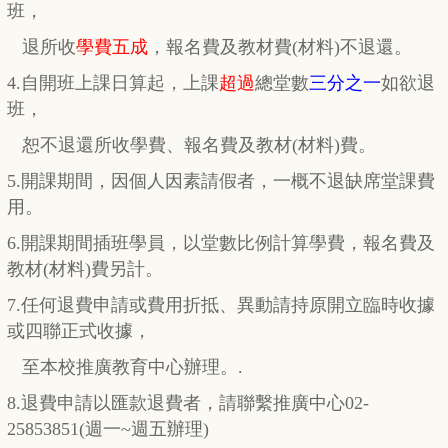
班，
退所收
學費五成
，
報名費及教材費(材料)不退還。
4.自開班上課日算起，上課
超過
總堂數
三分之一
如欲退
班，
恕不退還所收學費、報名費及教材(材料)費。
5.開課期間，因個人因素請假者，一概不退缺席堂課費
用。
6.開課期間插班學員，以堂數比例計算學費，報名費及
教材(材料)費另計。
7.任何退費申請或費用折抵、異動請持原開立臨時收據
或四聯正式收據，
至本校推廣教育中心辦理。.
8.退費申請以匯款退費者，請聯繫推廣中心02-
25853851(週一~週五辦理)