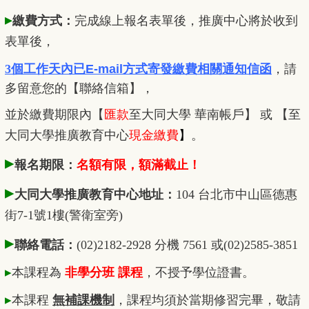
▸
繳費方式：
完成線上報名表單後，推廣中心將於收到
表單後，
3個工作天內已
E-mail方式寄發繳費相關通知信函
，
請
多留意您的【聯絡信箱】，
並於繳費期限內
【
匯款
至大同大學 華南帳戶】 或 【至
大同大學推廣教育中心
現金繳費
】
。
▸
報名期限：
名額有限，額滿截止！
▸
大同大學推廣教育中心地址：
104 台北市中山區德惠
街7-1號1樓(警衛室旁)
▸
聯絡電話：
(02)2182-2928 分機 7561 或(02)2585-3851
▸
本課程為
非學分班 課程
，不授予學位證書。
▸
本課程
無補課機制
，課程均須於當期修習完畢，敬請