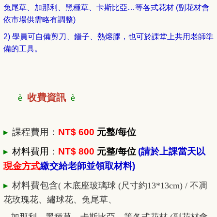
兔尾草、加那利、黑種草、卡斯比亞…等各式花材 (副花材會
依市場供需略有調整)
2)
學員可自備剪刀、鑷子、熱熔膠，也可於課堂上共用老師準
備的工具。
è
收費資訊
è
▸
課程費用：
NT$ 600
元整/每位
▸
材料費用
：
NT$ 800
元整/每位
(
請於上課當天以
現金方式
繳交給老師並領取材料)
▸
材料費包含
( 木底座玻璃球 (尺寸約13*13cm) / 不凋
花玫瑰花、繡球花、兔尾草、