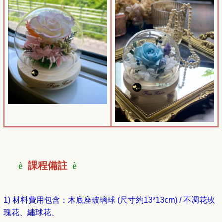
è
課程備註
è
1) 材料費用包含：
木底座玻璃球 (尺寸約13*13cm) / 不凋花玫
瑰花、繡球花、