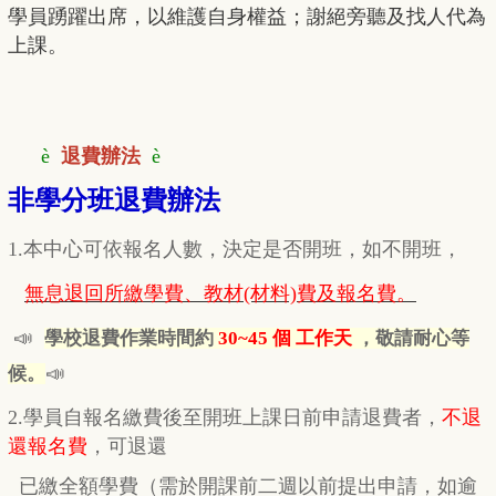
學員踴躍出席，以維護自身權益；謝絕旁聽及找人代為
上課。
è
退費辦法
è
非學分班退費辦法
1.本中心可依報名人數，決定是否開班，如不開班，
無息退回所繳學費、教材(材料)費及報名費。
📣
學校退費作業時間約
30~45 個 工作天
，敬請耐心等
📣
候。
2.學員自報名繳費後至開班上課日前申請退費者，
不退
還報名費
，
可退還
已繳全額學費
（需於開課前二週以前提出申請，如逾