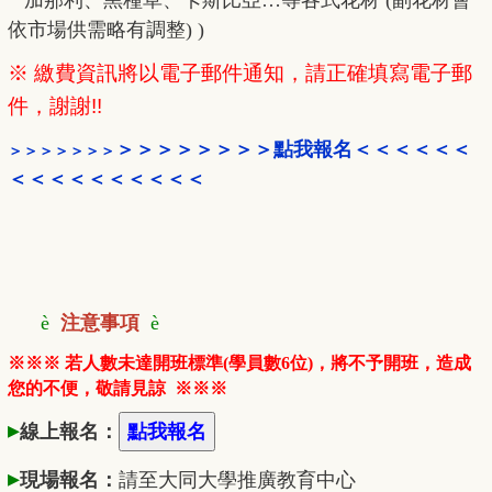
加那利、黑種草、卡斯比亞…等各式花材 (副花材會
依市場供需略有調整) )
※ 繳費資訊將以電子郵件通知，請正確填寫電子郵
件，謝謝!!
＞＞＞＞＞＞＞＞
點我報名＜＜＜＜＜＜
＞＞＞＞＞＞＞
＜＜＜
＜＜＜＜＜
＜＜
è
注意事項
è
※※※ 若人數未達開班標準(學員數6位)，將不予開班，造成
您的不便，敬請見諒
※※※
▸
線上報名：
▸
現場報名：
請至大同大學推廣
教
育中心