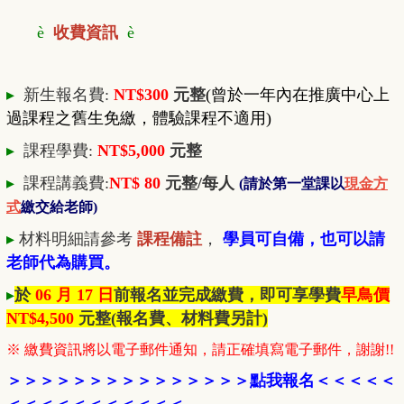
è
收費資訊
è
▸
新生報名費:
NT$300
元整
(曾於一年內在推廣中心上
過課程之舊生免繳，體驗課程不適用)
▸
課程學費:
NT$5,000
元整
▸
課程講義費:
NT$ 80
元整/每人
(請於第一堂課以
現金方
式
繳交給老師)
▸
材料明細請參考
課程備註
，
學員可自備，也可以請
老師代為購買。
▸
於
06 月 17 日
前報名並完成繳費，即可享學費
早鳥價
NT$4
,500
元整
(報名費、材料費另計)
※ 繳費資訊將以電子郵件通知，請正確填寫電子郵件，謝謝!!
＞
＞
＞
＞
＞
＞
＞
＞
＞
＞
＞
＞
＞
＞
＞
點我報名
＜
＜＜＜
＜