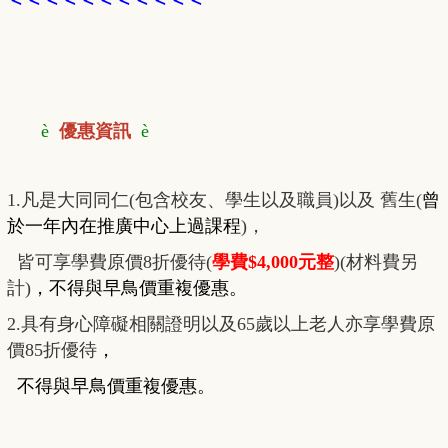
＜＜
＜
＜
＜＜＜
＜
＜
＜
＜
è
優惠資訊
è
1.凡是大同同仁(包含校友、學生以及職員)以及 舊生(
曾
於一年內在推廣中心上過課程
)，
皆可享學費原價8折優待(
學費$4,000元整
)(材料費另
計)
，
不得與早鳥價重複優惠
。
2.具有身心障礙相關證明以及65歲以上老人亦享學費原
價85折優待
，
不得與早鳥價重複優惠
。