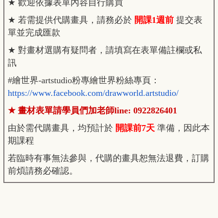
★
歡迎依據表單內容自行購買
★
若需提供代購畫具，請務必於
開課1週前
提交表
單並完成匯款
★
對畫材選購有疑問者，請填寫在表單備註欄或私
訊
#
繪世界-artstudio粉專繪世界粉絲專頁：
https://www.facebook.com/drawworld.artstudio/
★
畫材表單請學員們加老師line: 0922826401
由於需代購畫具，均預計於
開課前7天
準備，因此本
期課程
若臨時有事無法參與，代購的畫具恕無法退費，訂購
前煩請務必確認。