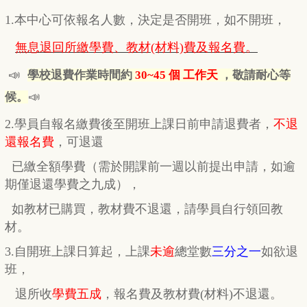
1.本中心可依報名人數，決定是否開班，如不開班，
無息退回所繳學費、教材(材料)費及報名費。
📣
學校退費作業時間約
30~45 個 工作天
，敬請耐心等
📣
候。
2.學員自報名繳費後至開班上課日前申請退費者，
不退
還報名費
，
可退還
已繳全額學費
（需於開課前一週以前提出申請，如逾
期
僅
退還學費之九成），
如教材已購買，教材費
不退還，
請學員自行
領回教
材。
3.自開班上課日算起，上課
未逾
總堂數
三分之一
如欲退
班，
退所收
學費五成
，
報名費及教材費(材料)不退還。