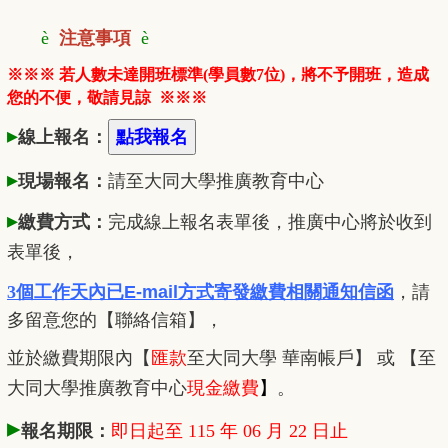
è
注意事項
è
※※※ 若人數未達開班標準(學員數7位)，將不予開班，造成
您的不便，敬請見諒
※※※
▸
線上報名：
▸
現場報名：
請至大同大學推廣
教
育中心
▸
繳費方式：
完成線上報名表單後，推廣中心將於收到
表單後，
3個工作天內已
E-mail方式寄發繳費相關通知信函
，
請
多留意您的【聯絡信箱】，
並於繳費期限內
【
匯款
至大同大學 華南帳戶】 或 【至
大同大學推廣教育中心
現金繳費
】
。
▸
報名期限：
即日起至 115 年 06 月 22 日止