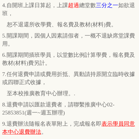
4.自開班上課日算起，上課
超過
總堂數
三分之一
如欲退
班，
恕不退還所收學費、報名費及教材(材料)費。
5.開課期間，因個人因素請假者，一概不退缺席堂課費
用。
6.開課期間插班學員，以堂數比例計算學費，報名費及
教材(材料)費另計。
7.任何退費申請或費用折抵、異動請持原開立臨時收據
或四聯正式收據，
至本校推廣教育中心辦理。.
8.退費申請以匯款退費者，請聯繫推廣中心02-
25853851(週一~週五辦理)
9.退費辦法隨報名表單附上，完成報名即
表示學員同意
本中心退費辦法
。