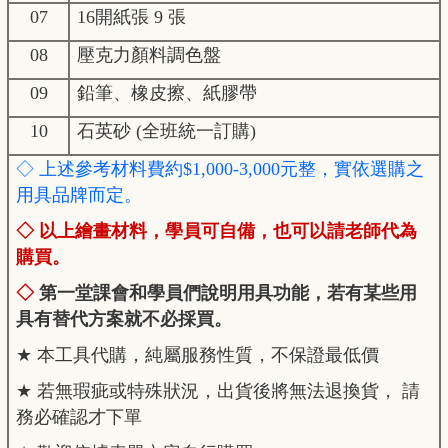
07
16
開紙張 9 張
08
壓克力顏料調色盤
09
鉛筆、橡皮擦、紙膠帶
10
石英砂 (全班統一訂購)
◇ 上述參考材料費約$1,000-3,000元整，實依選購之
用具品牌而定。
◇ 以上繪畫材料，學員可自備，也可以請老師代為
購買。
◇
第一堂課會和學員們說明用具功能，若有某些用
具有替代方案就不必採買。
★
本工具代購，純屬服務性質，不保證最低價
★
若無瑕疵或特殊狀況，出貨後將無法退換貨， 請
務必確認才下單