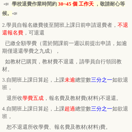
📣
學校退費作業時間約
30~45 個 工作天
，敬請耐心等
📣
候。
2.學員自報名繳費後至開班上課日前申請退費者，
不退
還報名費
，
可退還
已繳全額學費
（需於開課前一週以前提出申請，如逾
期
僅
退還學費之九成），
如教材已購買，教材費
不退還，
請學員自行
領回教
材。
3.自開班上課日算起，上課
未逾
總堂數
三分之一
如欲退
班，
退所收
學費五成
，
報名費及教材費(材料)不退還。
4.自開班上課日算起，上課
超過
總堂數
三分之一
如欲退
班，
恕不退還所收學費、報名費及教材(材料)費。