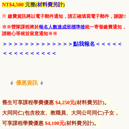
NT$4,500
元整
(
材料費另計
)
※
繳費資訊將以電子郵件通知，請正確填寫電子郵件，謝謝!!
※※營隊課程將於
報名人數達成班標準後
統一寄發繳費通知，
請耐心等候並留意通知※※
＞＞＞＞＞＞＞＞＞＞
＞＞
＞
點我報名
＜
＜＜＜
＜
＜＜
＜＜＜＜＜＜＜＜
è
優惠資訊
è
舊生
可享課程學費優惠
$4,250元
(材料費另計)
。
大同同仁(包含校友、教職員、大同公司同仁)子女，
可享課程學費優惠
$4,100元
(材料費另計)
。