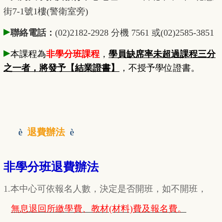
街7-1號1樓(警衛室旁)
▸
聯絡電話：
(02)2182-2928 分機 7561 或(02)2585-3851
▸
本課程為
非學分班課程
，
學員缺席率未超過課程三分
之一者，將發予【結業證書】
，不授予學位證書。
è
退費辦法
è
非學分班退費辦法
1.本中心可依報名人數，決定是否開班，如不開班，
無息退回所繳學費、教材(材料)費及報名費。