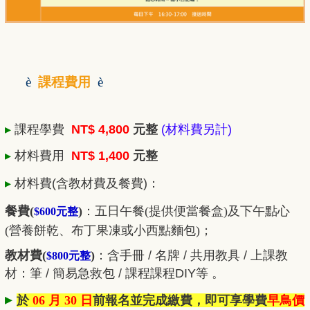
è
課程費用
è
▸
課程學費
NT$ 4,800
元整
(材料費另計)
▸
材料費用
NT$ 1,400
元整
▸
材料費
(含教材費及餐費)
：
餐費(
)
：五日
午餐(提供便當餐盒)及下午點心
$600元整
(營養餅乾、布丁果凍或小西點麵包)；
教材費(
)
：
含手冊 / 名牌 / 共用教具 / 上課教
$800元整
材：筆 / 簡易急救包 / 課程課程DIY等 。
▸
於
06 月 30 日
前報名並完成繳費，即可享學費
早鳥價