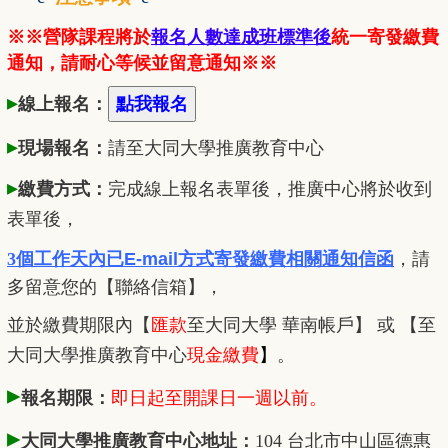
※※營隊課程將於
報名人數達成班標準後
統一寄發繳費
通知，請耐心等候並留意通知※※
▸
線上報名：
▸
現場報名：
請至大同大學推廣
教
育中心
▸
繳費方式：
完成線上報名表單後，推廣中心將於收到
表單後，
3個工作天內已
E-mail方式寄發繳費相關通知信函
，
請
多留意您的【聯絡信箱】，
並於繳費期限內
【
匯款
至大同大學 華南帳戶】 或 【至
大同大學推廣教育中心
現金繳費
】
。
▸
報名期限：
即日起至開課日一週以前。
▸
大同大學推廣教育中心地址：
104 台北市中山區德惠