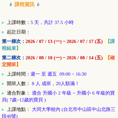
è
課程資訊
è
▸
上課時數：
5 天，共計 37.5 小時
▸
起訖日期：
第一梯次：
2026 / 07 / 13 (一) ~ 2026 / 07 / 17 (五)
【課
程結束】
第二梯次：
2026 / 08 / 10 (一) ~ 2026 / 08 / 14 (五)
【確
定開班】
▸
上課時間：
週一 至 週五 09:00 ~ 16:30
▸
開班人數
：
8 人 成班，20人額滿！
▸
適合對象
：
適合 升國小 2 年級
~ 升國小 6 年級的寶
貝( 7歲~12歲的寶貝 )
▸
上課地點
：
大同大學校內 (台北市中山區中山北路三
段40號)