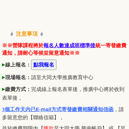
è
注意事項
è
※※營隊課程將於
報名人數達成班標準後
統一寄發繳費
通知，請耐心等候並留意通知※※
▸
線上報名：
▸
現場報名：
請至大同大學推廣
教
育中心
▸
繳費方式：
完成線上報名表單後，推廣中心將於收到
表單後，
3個工作天內已
E-mail方式寄發繳費相關通知信函
，
請
多留意您的【聯絡信箱】，
並於繳費期限內
【
匯款
至大同大學 華南帳戶】 或 【至