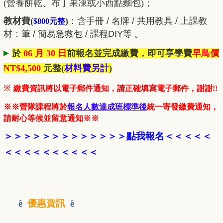
(營養餅乾、布丁果凍或小西點麵包)；
教材費(
)
：
含手冊 / 名牌 / 共用教具 / 上課教
$800元整
材：筆 / 簡易急救包 / 課程DIY等 。
▸
於
06 月 30 日
前報名並完成繳費，即可享學費
早鳥價
NT$4,500
元整
(
材料費另計
)
※
繳費資訊將以電子郵件通知，請正確填寫電子郵件，謝謝!!
※※營隊課程將於
報名人數達成班標準後
統一寄發繳費通知，
請耐心等候並留意通知※※
＞＞＞＞＞＞＞＞＞＞
＞＞
＞
點我報名
＜
＜＜＜
＜
＜＜
＜＜＜＜＜＜＜＜
è
優惠資訊
è