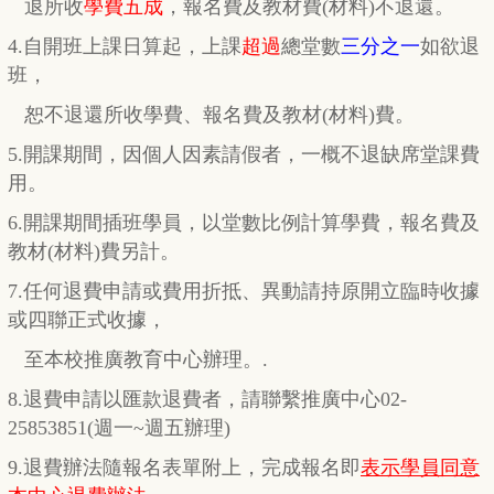
退所收
學費五成
，
報名費及教材費(材料)不退還。
4.自開班上課日算起，上課
超過
總堂數
三分之一
如欲退
班，
恕不退還所收學費、報名費及教材(材料)費。
5.開課期間，因個人因素請假者，一概不退缺席堂課費
用。
6.開課期間插班學員，以堂數比例計算學費，報名費及
教材(材料)費另計。
7.任何退費申請或費用折抵、異動請持原開立臨時收據
或四聯正式收據，
至本校推廣教育中心辦理。.
8.退費申請以匯款退費者，請聯繫推廣中心02-
25853851(週一~週五辦理)
9.退費辦法隨報名表單附上，完成報名即
表示學員同意