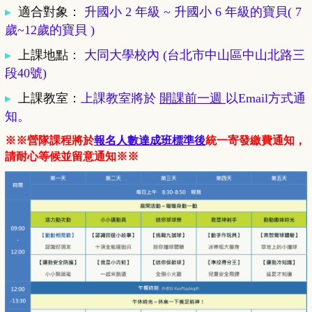
▸
適合對象
：
升國小 2 年級
~ 升國小 6 年級的寶貝( 7
歲~12歲的寶貝 )
▸
上課地點
：
大同大學校內 (台北市中山區中山北路三
段40號)
▸
上課教室
：
上課教室將於
開課前一週
以Email方式通
知。
※※營隊課程將於
報名人數達成班標準後
統一寄發繳費通知，
請耐心等候並留意通知※※