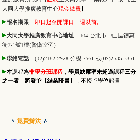
大同大學推廣教育中心
現金繳費
】
。
▸
報名期限：
即日起至開課日一週以前。
▸
大同大學推廣教育中心地址：
104 台北市中山區德惠
街7-1號1樓(警衛室旁)
▸
聯絡電話：
(02)2182-2928 分機 7561 或(02)2585-3851
▸
本課程為
非學分班課程
，
學員缺席率未超過課程三分
之一者，將發予【結業證書】
，不授予學位證書。
è
退費辦法
è