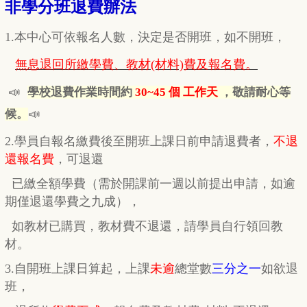
非學分班退費辦法
1.本中心可依報名人數，決定是否開班，如不開班，
無息退回所繳學費、教材(材料)費及報名費。
📣
學校退費作業時間約
30~45 個 工作天
，敬請耐心等
📣
候。
2.學員自報名繳費後至開班上課日前申請退費者，
不退
還報名費
，
可退還
已繳全額學費
（需於開課前一週以前提出申請，如逾
期
僅
退還學費之九成），
如教材已購買，教材費
不退還，
請學員自行
領回教
材。
3.自開班上課日算起，上課
未逾
總堂數
三分之一
如欲退
班，