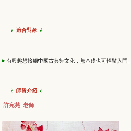
è
適合對象
è
▸
有興趣想接觸中國古典舞文化，
無基礎也可輕鬆入門
è
師資介紹
è
許宛芫 老師