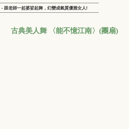
江南〉 - 跟老師一起婆娑起舞，幻變成氣質優雅女人!
古典美人舞 〈能不憶江南〉(團扇)